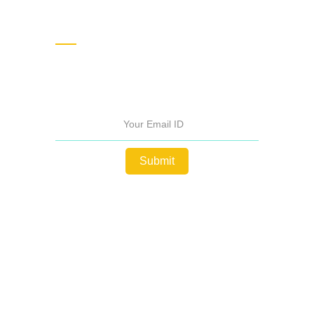
Subscribe
Enter your email and we’ll send you latest
information and plans.
Copyright © 2023. All rights reserved by
Marketeer India