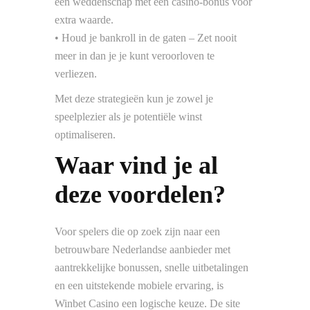
een weddenschap met een casino‑bonus voor
extra waarde.
• Houd je bankroll in de gaten – Zet nooit
meer in dan je je kunt veroorloven te
verliezen.
Met deze strategieën kun je zowel je
speelplezier als je potentiële winst
optimaliseren.
Waar vind je al
deze voordelen?
Voor spelers die op zoek zijn naar een
betrouwbare Nederlandse aanbieder met
aantrekkelijke bonussen, snelle uitbetalingen
en een uitstekende mobiele ervaring, is
Winbet Casino een logische keuze. De site