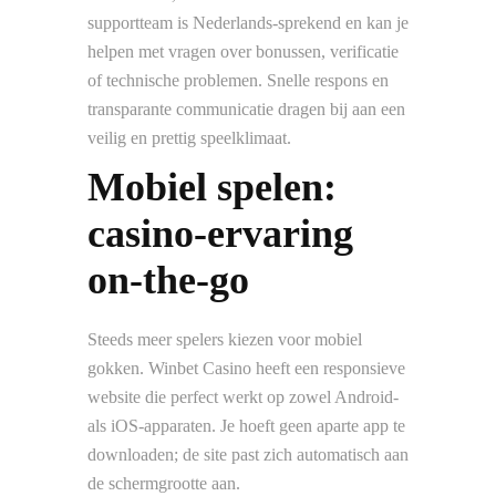
supportteam is Nederlands‑sprekend en kan je
helpen met vragen over bonussen, verificatie
of technische problemen. Snelle respons en
transparante communicatie dragen bij aan een
veilig en prettig speelklimaat.
Mobiel spelen:
casino‑ervaring
on‑the‑go
Steeds meer spelers kiezen voor mobiel
gokken. Winbet Casino heeft een responsieve
website die perfect werkt op zowel Android‑
als iOS‑apparaten. Je hoeft geen aparte app te
downloaden; de site past zich automatisch aan
de schermgrootte aan.