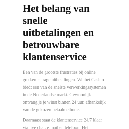
Het belang van
snelle
uitbetalingen en
betrouwbare
klantenservice
Een van de grootste frustraties bij online
gokken is trage uitbetalingen. Winbet Casino
biedt een van de snelste verwerkingssystemen
in de Nederlandse markt. Gewoonlijk
ontvang je je winst binnen 24 uur, afhankelijk
van de gekozen betaalmethode.
Daarnaast staat de klantenservice 24/7 klaar
via live chat, e‑mail en telefoon. Het