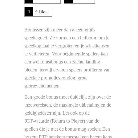
0
Likes
Bonussen zijn meer dan alleen gratis
speeltegoed. Ze vormen een hefboom om je
speelkapitaal te vergroten en je winstkansen
te verbeteren. Voor beginnende spelers kan
een welkomstbonus een zachte landing
bieden, terwijl ervaren spelers profiteren van
speciale promoties rondom grote
sportevenementen.
Een goede bonus moet duidelijk zijn over de
inzetvereisten, de maximale uitbetaling en de
geldigheidstermijn. Let ook op de
RTP‑waarde (Return to Player) van de
spellen die je met de bonus mag spelen. Een
hogere RTP betekent meestal een betere kans