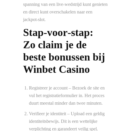
spanning van een live‑wedstrijd kunt genieten
en direct kunt overschakelen naar een
jackpot‑slot.
Stap‑voor‑stap:
Zo claim je de
beste bonussen bij
Winbet Casino
Registreer je account – Bezoek de site en
vul het registratieformulier in. Het proces
duurt meestal minder dan twee minuten.
Verifieer je identiteit – Upload een geldig
identiteitsbewijs. Dit is een wettelijke
verplichting en garandeert veilig spel.