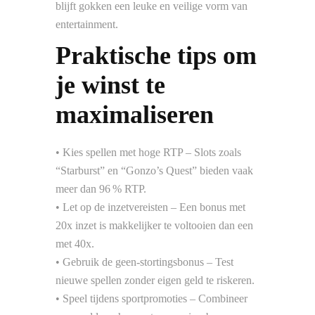
blijft gokken een leuke en veilige vorm van
entertainment.
Praktische tips om
je winst te
maximaliseren
• Kies spellen met hoge RTP – Slots zoals
“Starburst” en “Gonzo’s Quest” bieden vaak
meer dan 96 % RTP.
• Let op de inzetvereisten – Een bonus met
20x inzet is makkelijker te voltooien dan een
met 40x.
• Gebruik de geen‑stortingsbonus – Test
nieuwe spellen zonder eigen geld te riskeren.
• Speel tijdens sportpromoties – Combineer