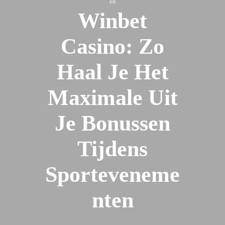
en
Winbet
Casino: Zo
Haal Je Het
Maximale Uit
Je Bonussen
Tijdens
Sporteveneme
Nten