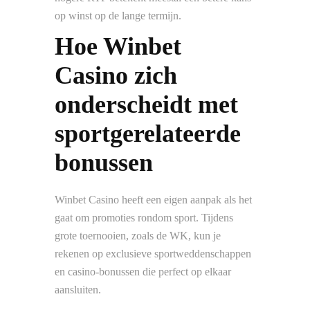
op winst op de lange termijn.
Hoe Winbet
Casino zich
onderscheidt met
sportgerelateerde
bonussen
Winbet Casino heeft een eigen aanpak als het
gaat om promoties rondom sport. Tijdens
grote toernooien, zoals de WK, kun je
rekenen op exclusieve sportweddenschappen
en casino‑bonussen die perfect op elkaar
aansluiten.