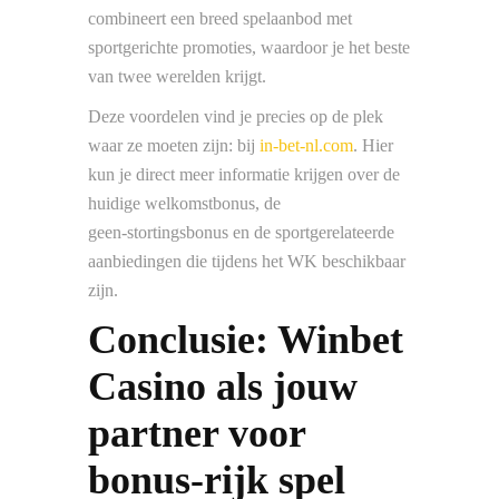
combineert een breed spelaanbod met
sportgerichte promoties, waardoor je het beste
van twee werelden krijgt.
Deze voordelen vind je precies op de plek
waar ze moeten zijn: bij
in-bet-nl.com
. Hier
kun je direct meer informatie krijgen over de
huidige welkomstbonus, de
geen‑stortingsbonus en de sportgerelateerde
aanbiedingen die tijdens het WK beschikbaar
zijn.
Conclusie: Winbet
Casino als jouw
partner voor
bonus‑rijk spel