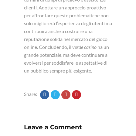
clienti. Adottare un approccio proattivo
per affrontare queste problematiche non
solo migliorerà l’esperienza degli utenti ma
contribuirà anche a costruire una
reputazione solida nel mercato del gioco
online. Concludendo, il
verde casino
ha un
grande potenziale, ma deve continuare a
evolversi per soddisfare le aspettative di
un pubblico sempre più esigente.
Share:
Leave a Comment