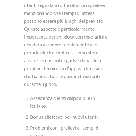
utenti segnalano difficoltà con i prelievi,
menzionando che i tempi di attesa
possono essere più lunghi del previsto.
Questo aspetto è particolarmente
importante per chi gioca con regolarità e
desidera accedere rapidamente alle
proprie vincite. Inoltre, ci sono state
alcune recensioni negative riguardo a
problemi tecnici con l’app verde casino,
che ha portato a situazioni frustranti
durante il gioco.
Assistenza clienti disponibile in
italiano.
Bonus allettanti per nuovi utenti.
Problemi con i prelievi e i tempi di
attesa.