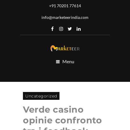
+91 70201 77614
info@marketeerindia.com
Menu
Uncategorized
Verde casino
opinie confronto