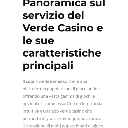
Panoramica sul
servizio del
Verde Casino e
le sue
caratteristiche
principali
Il
casino verde
è emerso come una
piattaforma popolare per il gioco online,
offrendo una vasta gamma di giochi e
opzioni di scommessa. Con un’interfaccia
intuitiva e una app verde casino che
permette di giocare ovunque, ha attirato
l’attenzione di molti appassionati di gioco.