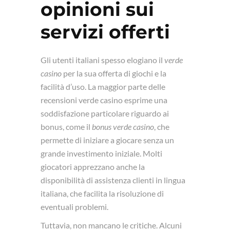
opinioni sui
servizi offerti
Gli utenti italiani spesso elogiano il
verde
casino
per la sua offerta di giochi e la
facilità d’uso. La maggior parte delle
recensioni verde casino esprime una
soddisfazione particolare riguardo ai
bonus, come il
bonus verde casino
, che
permette di iniziare a giocare senza un
grande investimento iniziale. Molti
giocatori apprezzano anche la
disponibilità di assistenza clienti in lingua
italiana, che facilita la risoluzione di
eventuali problemi.
Tuttavia, non mancano le critiche. Alcuni