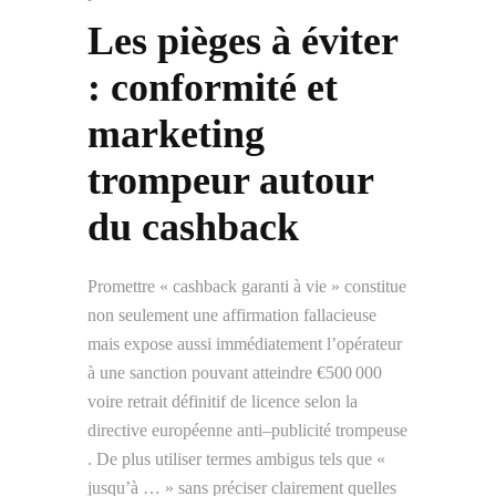
Les pièges à éviter
: conformité et
marketing
trompeur autour
du cashback
Promettre « cashback garanti à vie » constitue
non seulement une affirmation fallacieuse
mais expose aussi immédiatement l’opérateur
à une sanction pouvant atteindre €500 000
voire retrait définitif de licence selon la
directive européenne anti–publicité trompeuse
. De plus utiliser termes ambigus tels que «
jusqu’à … » sans préciser clairement quelles