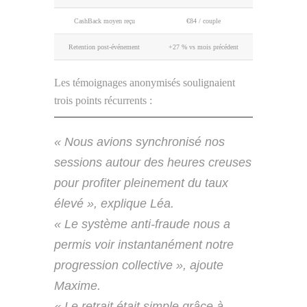
CashBack moyen reçu
€84 / couple
Retention post‑événement
+27 % vs mois précédent
Les témoignages anonymisés soulignaient
trois points récurrents :
« Nous avions synchronisé nos
sessions autour des heures creuses
pour profiter pleinement du taux
élevé », explique Léa.
« Le système anti‑fraude nous a
permis voir instantanément notre
progression collective », ajoute
Maxime.
« Le retrait était simple grâce à