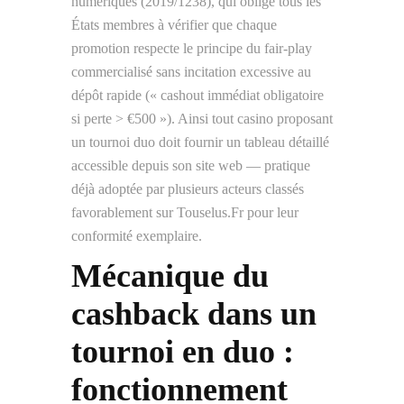
numériques (2019/1238), qui oblige tous les
États membres à vérifier que chaque
promotion respecte le principe du fair‑play
commercialisé sans incitation excessive au
dépôt rapide (« cashout immédiat obligatoire
si perte > €500 »). Ainsi tout casino proposant
un tournoi duo doit fournir un tableau détaillé
accessible depuis son site web — pratique
déjà adoptée par plusieurs acteurs classés
favorablement sur Touselus.Fr pour leur
conformité exemplaire.
Mécanique du
cashback dans un
tournoi en duo :
fonctionnement