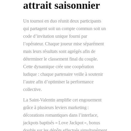
attrait saisonnier
Un tournoi en duo réunit deux participants
qui partagent soit un compte commun soit un
code d’invitation unique fourni par
l’opérateur. Chaque joueur mise séparément
mais leurs résultats sont agrégés afin de
déterminer le classement final du couple.
Cette dynamique crée une coopération
ludique : chaque partenaire veille à soutenir
l’autre afin d’optimiser la performance
collective.
La Saint‑Valentin amplifie cet engouement
grâce à plusieurs leviers marketing :
décorations romantiques dans l’interface,
jackpots baptisés « Love Jackpot », bonus
double sur les dépôts effectués simultanément