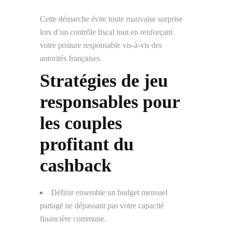
Cette démarche évite toute mauvaise surprise
lors d’un contrôle fiscal tout en renforçant
votre posture responsable vis-à-vis des
autorités françaises.
Stratégies de jeu
responsables pour
les couples
profitant du
cashback
Définir ensemble un budget mensuel
partagé ne dépassant pas votre capacité
financière commune.