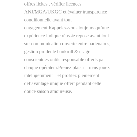
offres licites , vérifier licences
ANJ/MGA/UKGC et évaluer transparence
conditionnelle avant tout
engagement.Rappelez-vous toujours qu’une
expérience ludique réussie repose avant tout
sur communication ouverte entre partenaires,
gestion prudente bankroll & usage
conscientdes outils responsable offerts par
chaque opérateur.Prenez plaisir—mais jouez
intelligemment—et profitez pleinement
del’avantage unique offert pendant cette
douce saison amoureuse.