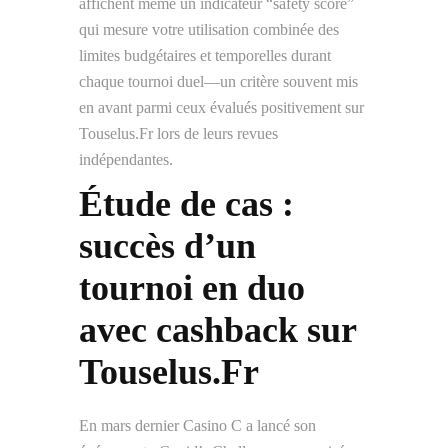
affichent même un indicateur “safety score”
qui mesure votre utilisation combinée des
limites budgétaires et temporelles durant
chaque tournoi duel—un critère souvent mis
en avant parmi ceux évalués positivement sur
Touselus.Fr lors de leurs revues
indépendantes.
Étude de cas :
succès d’un
tournoi en duo
avec cashback sur
Touselus.Fr
En mars dernier Casino C a lancé son