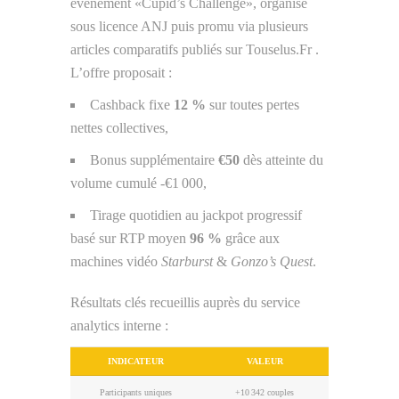
événement «Cupid’s Challenge», organisé
sous licence ANJ puis promu via plusieurs
articles comparatifs publiés sur Touselus.Fr .
L’offre proposait :
Cashback fixe
12 %
sur toutes pertes
nettes collectives,
Bonus supplémentaire
€50
dès atteinte du
volume cumulé ‑€1 000,
Tirage quotidien au jackpot progressif
basé sur RTP moyen
96 %
grâce aux
machines vidéo
Starburst
&
Gonzo’s Quest
.
Résultats clés recueillis auprès du service
analytics interne :
INDICATEUR
VALEUR
Participants uniques
+10 342 couples