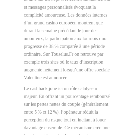
et messages personnalisés évoquant la
complicité amoureuse. Les données internes
d’un grand casino européen montrent que
durant la semaine précédant le jour des
amoureux, la participation aux tournois duo
progresse de 38 % comparée à une période
ordinaire. Sur Touselus.Fr on retrouve par
exemple trois sites où le taux d’inscription
augmente nettement lorsqu’une offre spéciale
Valentine est annoncée.
Le cashback joue ici un rôle catalyseur
majeur. En offrant un pourcentage remboursé
sur les pertes nettes du couple (généralement
entre 5 % et 12 %), l’opérateur réduit la
perception du risque tout en incitant à jouer
davantage ensemble. Ce mécanisme crée une