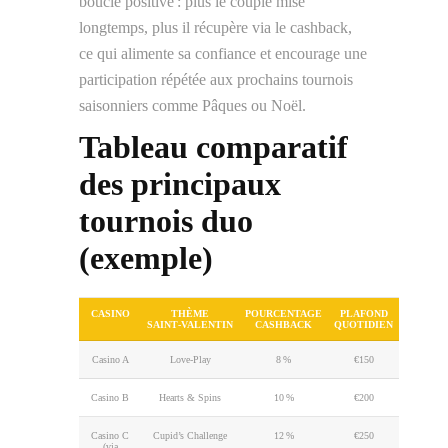
boucle positive : plus le couple mise
longtemps, plus il récupère via le cashback,
ce qui alimente sa confiance et encourage une
participation répétée aux prochains tournois
saisonniers comme Pâques ou Noël.
Tableau comparatif
des principaux
tournois duo
(exemple)
CASINO
THÈME
POURCENTAGE
PLAFOND
SAINT‑VALENTIN
CASHBACK
QUOTIDIEN
Casino A
Love‑Play
8 %
€150
Casino B
Hearts & Spins
10 %
€200
Casino C
Cupid’s Challenge
12 %
€250
(via