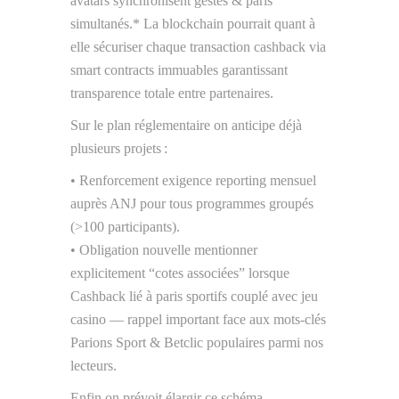
avatars synchronisent gestes & paris
simultanés.* La blockchain pourrait quant à
elle sécuriser chaque transaction cash​back via
smart contracts immuables garantissant
transparence totale entre partenaires.
Sur le plan réglementaire on anticipe déjà
plusieurs projets :
• Renforcement exigence reporting mensuel
auprès ANJ pour tous programmes groupés
(>100 participants).
• Obligation nouvelle mentionner
explicitement “cotes associées” lorsque
Cashback lié à paris sportifs couplé avec jeu
casino — rappel important face aux mots‐clés
Parions Sport & Betclic populaires parmi nos
lecteurs.
Enfin on prévoit élargir ce schéma