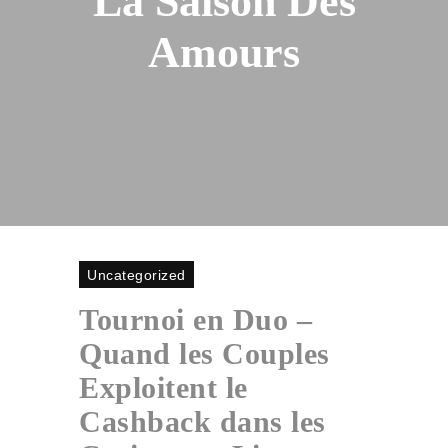
La Saison Des
Amours
Uncategorized
Tournoi en Duo –
Quand les Couples
Exploitent le
Cashback dans les