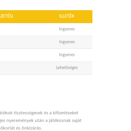
IZETÉS)
ILLETÉK
Ingyenes
Ingyenes
Ingyenes
Lehetőséges
átékok tisztességesek és a kifizetéseket
eges nyeremények után a játékosnak saját
dőkorlát és önkizárás.