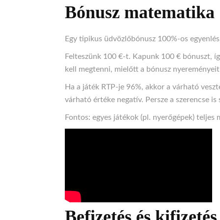
Bónusz matematika
Egy tipikus üdvözlőbónusz 100%-os egyenlés,
Felteszünk 100 €-t. Kapunk 100 € bónuszt, íg
kell megtenni, mielőtt a bónusz nyereményeit
Ha a játék RTP-je 96%, akkor a várható veszte
várható értéke negatív. Persze a szerencse is 
Fontos: egyes játékok (pl. nyerőgépek) teljes
Befizetés és kifizetés