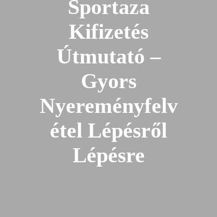
Sportaza
Kifizetés
Útmutató –
Gyors
Nyereményfelv
Étel Lépésről
Lépésre