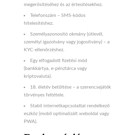
megerősítéséhez és az értesítésekhez.
Telefonszám – SMS-kódos
hitelesítéshez.
Személyazonosító okmány (útlevél,
személyi igazolvány vagy jogosítvány) – a
KYC-ellenőrzéshez.
Egy elfogadott fizetési mód
(bankkártya, e-pénztárca vagy
kriptovaluta).
18. életév betöltése – a szerencsejáték
törvényes feltétele.
Stabil internetkapcsolattal rendelkező
eszköz (mobil optimalizált weboldal vagy
PWA).