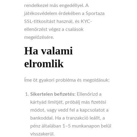
rendelkezel más engedéllyel. A
játékosvédelem érdekében a Sportaza
SSL-titkosítást használ, és KYC-
ellenőrzést végez a csalások
megelőzésére.
Ha valami
elromlik
Íme öt gyakori probléma és megoldásuk:
Sikertelen befizetés
: Ellenőrizd a
kártyád limitjét, próbálj más fizetési
módot, vagy vedd fel a kapcsolatot a
bankoddal. Ha a tranzakció leállt, a
pénz általában 1–5 munkanapon belül
visszakerül.