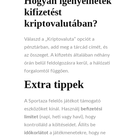
Hogyan igényelhetek
kifizetést
kriptovalutában?
Válaszd a „Kriptovaluta” opciót a
pénztárban, add meg a tárcád címét, és
az összeget. A kifizetés általában néhány
órán belül feldolgozásra kerül, a hálózati
forgalomtól függően.
Extra tippek
A Sportaza felelős játékot támogató
eszközöket kínál. Használj
befizetési
limitet
(napi, heti vagy havi), hogy
kontrolláld a költéseidet. Állíts be
időkorlátot
a játékmenetekre, hogy ne