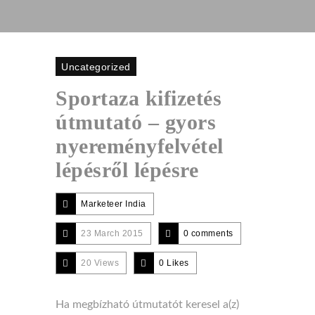
Uncategorized
Sportaza kifizetés
útmutató – gyors
nyereményfelvétel
lépésről lépésre
Marketeer India
23 March 2015
0 comments
20 Views
0
Likes
Ha megbízható útmutatót keresel a(z)