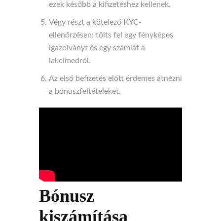
ezek később a kifizetéshez kellenek.
Végy részt a kötelező KYC-
ellenőrzésen: tölts fel egy fényképes
igazolványt és egy számlát a
lakcímedről.
Az első befizetés előtt érdemes átnézni
a bónuszfeltételeket.
Bónusz
kiszámítása