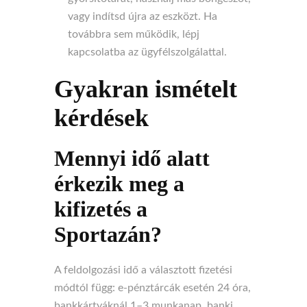
vagy indítsd újra az eszközt. Ha
továbbra sem működik, lépj
kapcsolatba az ügyfélszolgálattal.
Gyakran ismételt
kérdések
Mennyi idő alatt
érkezik meg a
kifizetés a
Sportazán?
A feldolgozási idő a választott fizetési
módtól függ: e-pénztárcák esetén 24 óra,
bankkártyáknál 1–3 munkanap, banki