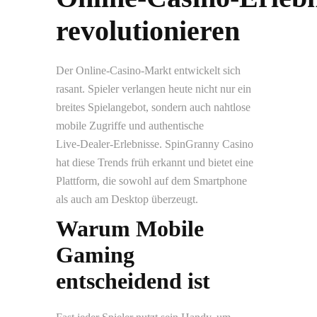
revolutionieren
Der Online‑Casino‑Markt entwickelt sich
rasant. Spieler verlangen heute nicht nur ein
breites Spielangebot, sondern auch nahtlose
mobile Zugriffe und authentische
Live‑Dealer‑Erlebnisse. SpinGranny Casino
hat diese Trends früh erkannt und bietet eine
Plattform, die sowohl auf dem Smartphone
als auch am Desktop überzeugt.
Warum Mobile
Gaming
entscheidend ist