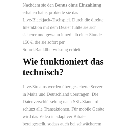
Nachdem sie den
Bonus ohne Einzahlung
erhalten hatte, probierte sie das
Live‑Blackjack‑Tischspiel. Durch die direkte
Interaktion mit dem Dealer fühlte sie sich
sicherer und gewann innerhalb einer Stunde
150 €, die sie sofort per
Sofort‑Banküberweisung erhielt.
Wie funktioniert das
technisch?
Live‑Streams werden über gesicherte Server
in Malta und Deutschland übertragen. Die
Datenverschlüsselung nach SSL‑Standard
schützt alle Transaktionen. Für mobile Geräte
wird das Video in adaptiver Bitrate
bereitgestellt, sodass auch bei schwächerem