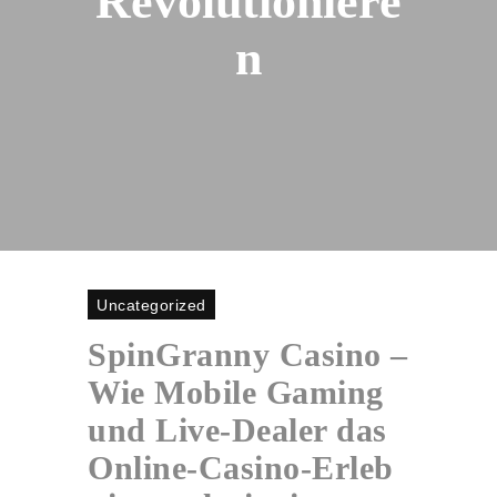
Revolutioniere
N
Uncategorized
SpinGranny Casino –
Wie Mobile Gaming
und Live‑Dealer das
Online‑Casino‑Erleb