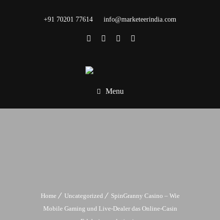
+91 70201 77614
info@marketeerindia.com
Menu
Home
Uncategorized
SpinGranny Casino – Wie
Mobile Gaming und Live‑Dealer das Online‑Casin