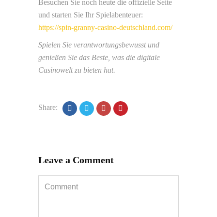
Besuchen Sie noch heute die offizielle Seite
und starten Sie Ihr Spielabenteuer:
https://spin-granny-casino-deutschland.com/
Spielen Sie verantwortungsbewusst und
genießen Sie das Beste, was die digitale
Casinowelt zu bieten hat.
Share:
Leave a Comment