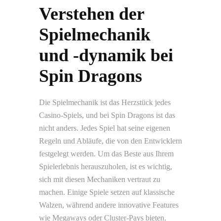
Verstehen der
Spielmechanik
und -dynamik bei
Spin Dragons
Die Spielmechanik ist das Herzstück jedes
Casino-Spiels, und bei Spin Dragons ist das
nicht anders. Jedes Spiel hat seine eigenen
Regeln und Abläufe, die von den Entwicklern
festgelegt werden. Um das Beste aus Ihrem
Spielerlebnis herauszuholen, ist es wichtig,
sich mit diesen Mechaniken vertraut zu
machen. Einige Spiele setzen auf klassische
Walzen, während andere innovative Features
wie Megaways oder Cluster-Pays bieten.