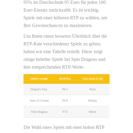
95% im Durchschnitt 95 Euro für jeden 100
Euro Einsatz zurückzahlt. Es ist wichtig,
Spiele mit einer höheren RTP zu wählen, um
Ihre Gewinnchancen zu maximieren.
Um Ihnen einen besseren Überblick über die
RTP-Rate verschiedener Spiele zu geben,
haben wir eine Tabelle erstellt. Diese zeigt
einige beliebte Spiele bei Spin Dragons und
ihre entsprechenden RTP-Werte:
SPIELNAME
RTP (%)
VOLATILITÄT
Dragon’s Fury
96.5
Hoch
Spin of Fortune
94.0
Niedrig
Wild Dragons
97.0
Mittel
Die Wahl eines Spiels mit einer hohen RTP