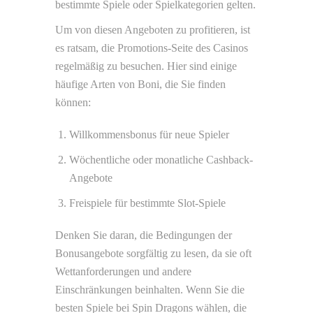
bestimmte Spiele oder Spielkategorien gelten.
Um von diesen Angeboten zu profitieren, ist
es ratsam, die Promotions-Seite des Casinos
regelmäßig zu besuchen. Hier sind einige
häufige Arten von Boni, die Sie finden
können:
Willkommensbonus für neue Spieler
Wöchentliche oder monatliche Cashback-
Angebote
Freispiele für bestimmte Slot-Spiele
Denken Sie daran, die Bedingungen der
Bonusangebote sorgfältig zu lesen, da sie oft
Wettanforderungen und andere
Einschränkungen beinhalten. Wenn Sie die
besten Spiele bei Spin Dragons wählen, die