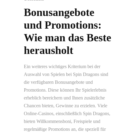
Bonusangebote
und Promotions:
Wie man das Beste
herausholt
Ein weiteres wichtiges Kriterium bei der
Auswahl von Spielen bei Spin Dragons sind
die verfügbaren Bonusangebote und
Promotions. Diese können Ihr Spielerlebnis
erheblich bereichern und Ihnen zusätzliche
Chancen bieten, Gewinne zu erzielen. Viele
Online-Casinos, einschließlich Spin Dragons,
bieten Willkommensboni, Freispiele und
regelmäßige Promotions an, die speziell für