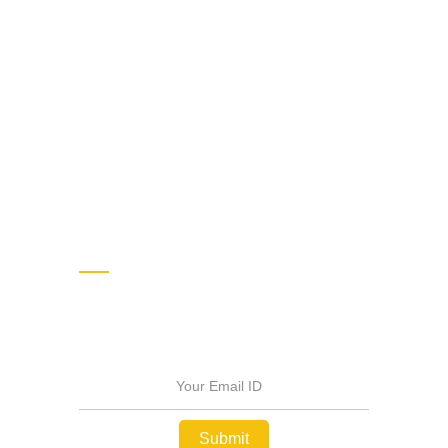
Bootstart, A Wing, 3rd Floor, Kolte Patil
City Vista, Fountain Road, Ashoka
Nagar, Kharadi, Pune, Maharashtra
411014
Phone: +91 70201 77614
info@marketeerindia.com
Subscribe
Enter your email and we’ll send you latest
information and plans.