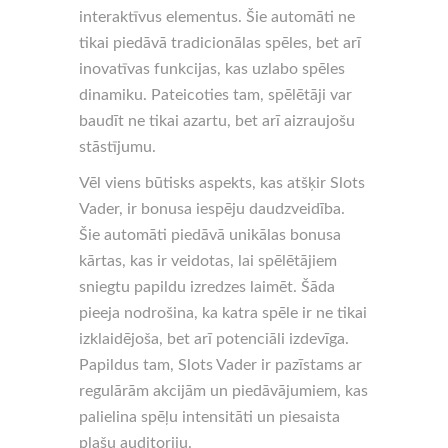
interaktīvus elementus. Šie automāti ne
tikai piedāvā tradicionālas spēles, bet arī
inovatīvas funkcijas, kas uzlabo spēles
dinamiku. Pateicoties tam, spēlētāji var
baudīt ne tikai azartu, bet arī aizraujošu
stāstījumu.
Vēl viens būtisks aspekts, kas atšķir Slots
Vader, ir bonusa iespēju daudzveidība.
Šie automāti piedāvā unikālas bonusa
kārtas, kas ir veidotas, lai spēlētājiem
sniegtu papildu izredzes laimēt. Šāda
pieeja nodrošina, ka katra spēle ir ne tikai
izklaidējoša, bet arī potenciāli izdevīga.
Papildus tam, Slots Vader ir pazīstams ar
regulārām akcijām un piedāvājumiem, kas
palielina spēļu intensitāti un piesaista
plašu auditoriju.