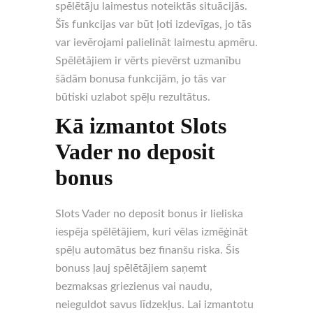
spēlētāju laimestus noteiktās situācijās.
Šīs funkcijas var būt ļoti izdevīgas, jo tās
var ievērojami palielināt laimestu apmēru.
Spēlētājiem ir vērts pievērst uzmanību
šādām bonusa funkcijām, jo tās var
būtiski uzlabot spēļu rezultātus.
Kā izmantot Slots
Vader no deposit
bonus
Slots Vader no deposit bonus ir lieliska
iespēja spēlētājiem, kuri vēlas izmēģināt
spēļu automātus bez finanšu riska. Šis
bonuss ļauj spēlētājiem saņemt
bezmaksas griezienus vai naudu,
neieguldot savus līdzekļus. Lai izmantotu