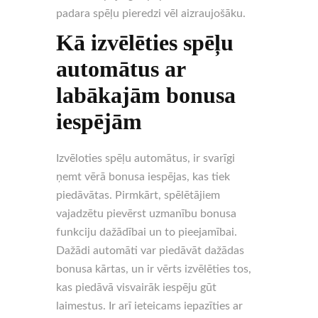
padara spēļu pieredzi vēl aizraujošāku.
Kā izvēlēties spēļu
automātus ar
labākajām bonusa
iespējām
Izvēloties spēļu automātus, ir svarīgi
ņemt vērā bonusa iespējas, kas tiek
piedāvātas. Pirmkārt, spēlētājiem
vajadzētu pievērst uzmanību bonusa
funkciju dažādībai un to pieejamībai.
Dažādi automāti var piedāvāt dažādas
bonusa kārtas, un ir vērts izvēlēties tos,
kas piedāvā visvairāk iespēju gūt
laimestus. Ir arī ieteicams iepazīties ar