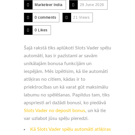
Marketeer India
29 June 2026
0 comments
21 Views
0
Likes
Šajā rakstā tiks aplūkoti Slots Vader spēļu
automāti, kas ir pazīstami ar savām
unikālajām bonusa funkcijām un
iespējām. Mēs izpētīsim, kā šie automāti
atšķiras no citiem, kādas ir to
priekšrocības un kā varat gūt maksimālu
labumu no spēlēšanas. Papildus tam, tiks
apspriesti arī dažādi bonusi, ko piedāvā
Slots Vader no deposit bonus
, un kā tie
var uzlabot jūsu spēļu pieredzi.
Kā Slots Vader spēļu automāti atšķiras