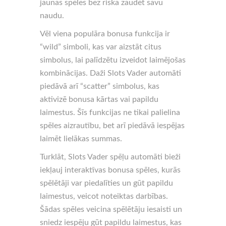
jaunas spēles bez riska zaudēt savu
naudu.
Vēl viena populāra bonusa funkcija ir
“wild” simboli, kas var aizstāt citus
simbolus, lai palīdzētu izveidot laimējošas
kombinācijas. Daži Slots Vader automāti
piedāvā arī “scatter” simbolus, kas
aktivizē bonusa kārtas vai papildu
laimestus. Šīs funkcijas ne tikai palielina
spēles aizrautību, bet arī piedāvā iespējas
laimēt lielākas summas.
Turklāt, Slots Vader spēļu automāti bieži
iekļauj interaktīvas bonusa spēles, kurās
spēlētāji var piedalīties un gūt papildu
laimestus, veicot noteiktas darbības.
Šādas spēles veicina spēlētāju iesaisti un
sniedz iespēju gūt papildu laimestus, kas