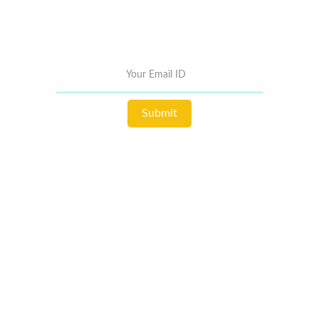
Enter your email and we’ll send you
latest information and plans.
Copyright © 2023. All rights reserved by
Marketeer India
About
Contact
Refund & Cancellation
Disclaimer