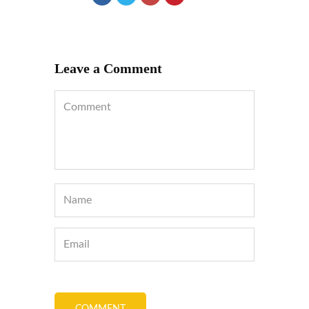
Leave a Comment