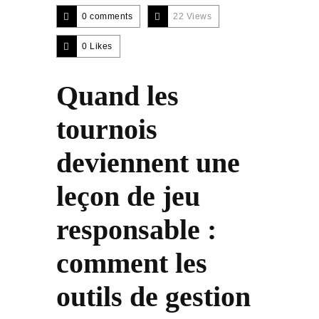
0 comments
22 Views
0
Likes
Quand les
tournois
deviennent une
leçon de jeu
responsable :
comment les
outils de gestion