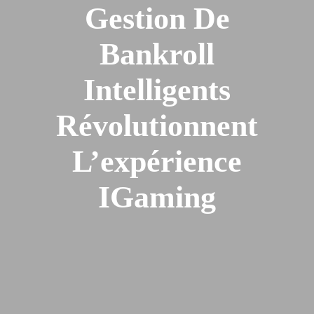
Gestion De
Bankroll
Intelligents
Révolutionnent
L’expérience
IGaming