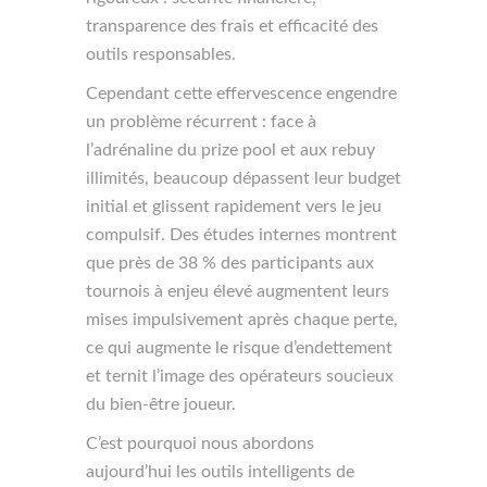
transparence des frais et efficacité des
outils responsables.
Cependant cette effervescence engendre
un problème récurrent : face à
l’adrénaline du prize pool et aux rebuy
illimités, beaucoup dépassent leur budget
initial et glissent rapidement vers le jeu
compulsif. Des études internes montrent
que près de 38 % des participants aux
tournois à enjeu élevé augmentent leurs
mises impulsivement après chaque perte,
ce qui augmente le risque d’endettement
et ternit l’image des opérateurs soucieux
du bien‑être joueur.
C’est pourquoi nous abordons
aujourd’hui les outils intelligents de