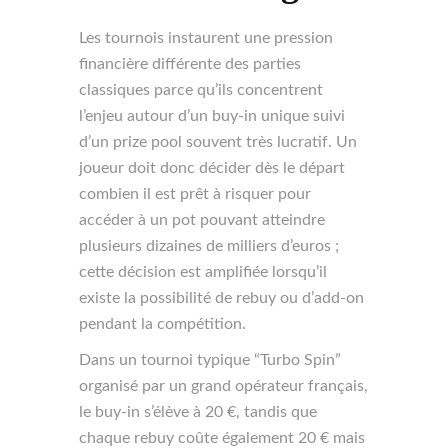
Les tournois instaurent une pression
financière différente des parties
classiques parce qu’ils concentrent
l’enjeu autour d’un buy‑in unique suivi
d’un prize pool souvent très lucratif. Un
joueur doit donc décider dès le départ
combien il est prêt à risquer pour
accéder à un pot pouvant atteindre
plusieurs dizaines de milliers d’euros ;
cette décision est amplifiée lorsqu’il
existe la possibilité de rebuy ou d’add‑on
pendant la compétition.​
Dans un tournoi typique “Turbo Spin”
organisé par un grand opérateur français,
le buy‑in s’élève à 20 €, tandis que
chaque rebuy coûte également 20 € mais