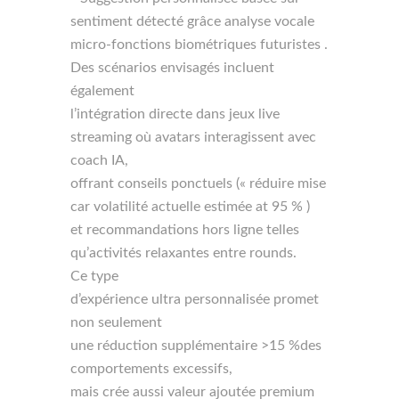
sentiment détecté grâce analyse vocale
micro‐fonctions biométriques futuristes .
Des scénarios envisagés incluent
également
l’intégration directe dans jeux live
streaming où avatars interagissent avec
coach IA,
offrant conseils ponctuels (« réduire mise
car volatilité actuelle estimée at 95 % )
et recommandations hors ligne telles
qu’activités relaxantes entre rounds.
Ce type
d’expérience ultra personnalisée promet
non seulement
une réduction supplémentaire >15 %des
comportements excessifs,
mais crée aussi valeur ajoutée premium