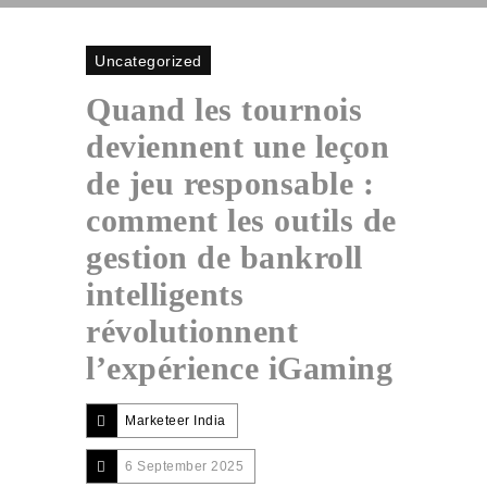
Uncategorized
Quand les tournois
deviennent une leçon
de jeu responsable :
comment les outils de
gestion de bankroll
intelligents
révolutionnent
l’expérience iGaming
Marketeer India
6 September 2025