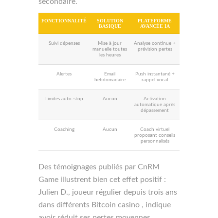
secondaire.​
FONCTIONNALITÉ
SOLUTION
PLATEFORME
BASIQUE
AVANCÉE IA
Suivi dépenses
Mise à jour
Analyse continue +
manuelle toutes
prévision pertes
les heures
Alertes
Email
Push instantané +
hebdomadaire
rappel vocal
Limites auto‑stop
Aucun
Activation
automatique après
dépassement
Coaching
Aucun
Coach virtuel
proposant conseils
personnalisés
Des témoignages publiés par CnRM
Game illustrent bien cet effet positif :
Julien D., joueur régulier depuis trois ans
dans différents Bitcoin casino , indique
avoir réduit ses pertes moyennes