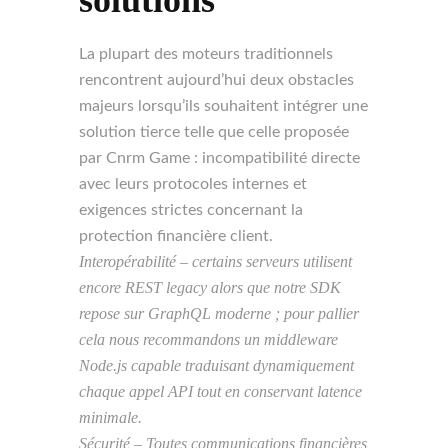
solutions
La plupart des moteurs traditionnels
rencontrent aujourd’hui deux obstacles
majeurs lorsqu’ils souhaitent intégrer une
solution tierce telle que celle proposée
par Cnrm Game : incompatibilité directe
avec leurs protocoles internes et
exigences strictes concernant la
protection financière client.
Interopérabilité – certains serveurs utilisent
encore REST legacy alors que notre SDK
repose sur GraphQL moderne ; pour pallier
cela nous recommandons un middleware
Node.js capable traduisant dynamiquement
chaque appel API tout en conservant latence
minimale.
Sécurité – Toutes communications financières