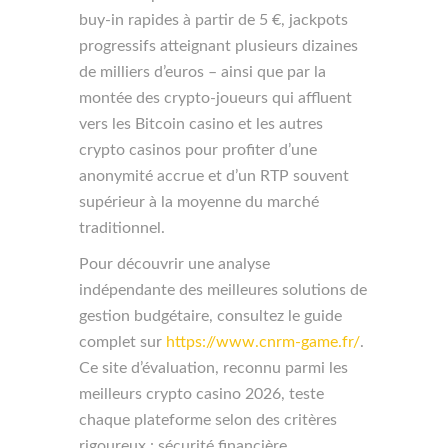
buy‑in rapides à partir de 5 €, jackpots
progressifs atteignant plusieurs dizaines
de milliers d’euros – ainsi que par la
montée des crypto‑joueurs qui affluent
vers les Bitcoin casino et les autres
crypto casinos pour profiter d’une
anonymité accrue et d’un RTP souvent
supérieur à la moyenne du marché
traditionnel.
Pour découvrir une analyse
indépendante des meilleures solutions de
gestion budgétaire, consultez le guide
complet sur
https://www.cnrm-game.fr/
.
Ce site d’évaluation, reconnu parmi les
meilleurs crypto casino 2026, teste
chaque plateforme selon des critères
rigoureux : sécurité financière,