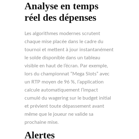
Analyse en temps
réel des dépenses
Les algorithmes modernes scrutent
chaque mise placée dans le cadre du
tournoi et mettent à jour instantanément
le solde disponible dans un tableau
visible en haut de l’écran. Par exemple,
lors du championnat “Mega Slots” avec
un RTP moyen de 96 %, l’application
calcule automatiquement l’impact
cumulé du wagering sur le budget initial
et prévient toute dépassement avant
même que le joueur ne valide sa
prochaine mise.​
Alertes