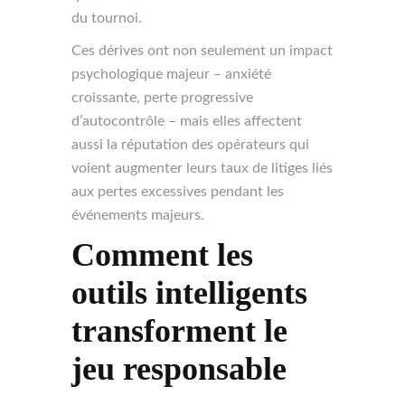
du tournoi.​
Ces dérives ont non seulement un impact
psychologique majeur – anxiété
croissante, perte progressive
d’autocontrôle – mais elles affectent
aussi la réputation des opérateurs qui
voient augmenter leurs taux de litiges liés
aux pertes excessives pendant les
événements majeurs.
Comment les
outils intelligents
transforment le
jeu responsable