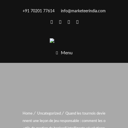
+91 70201 77614
info@marketeerindia.com
Menu
Home
Uncategorized
Quand les tournois devie
nnent une leçon de jeu responsable : comment les o