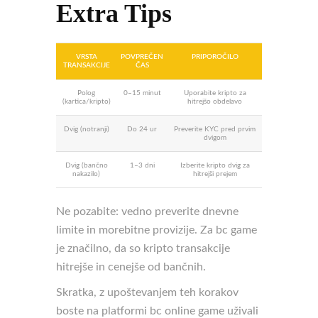
Extra Tips
VRSTA
POVPREČEN
PRIPOROČILO
TRANSAKCIJE
ČAS
Polog
0–15 minut
Uporabite kripto za
(kartica/kripto)
hitrejšo obdelavo
Dvig (notranji)
Do 24 ur
Preverite KYC pred prvim
dvigom
Dvig (bančno
1–3 dni
Izberite kripto dvig za
nakazilo)
hitrejši prejem
Ne pozabite: vedno preverite dnevne
limite in morebitne provizije. Za bc game
je značilno, da so kripto transakcije
hitrejše in cenejše od bančnih.
Skratka, z upoštevanjem teh korakov
boste na platformi bc online game uživali