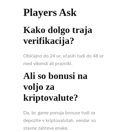
Players Ask
Kako dolgo traja
verifikacija?
Običajno do 24 ur, včasih tudi do 48 ur
med vikendi ali prazniki.
Ali so bonusi na
voljo za
kriptovalute?
Da, bc game ponuja bonuse tudi za
depozite v kriptovalutah, vendar so
stavne zahteve enake.