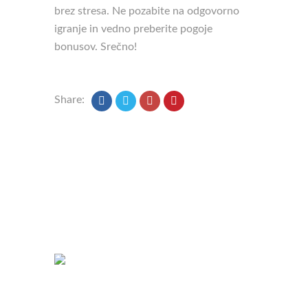
brez stresa. Ne pozabite na odgovorno
igranje in vedno preberite pogoje
bonusov. Srečno!
Share:
Marketeer India offers you end-to-
end business consultancy. We help