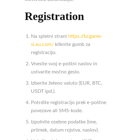
Registration
Na spletni strani
https://bcgame-
si.eu.com/
kliknite gumb za
registracijo.
Vnesite svoj e-poštni naslov in
ustvarite močno geslo.
Izberite želeno valuto (EUR, BTC,
USDT ipd.).
Potrdite registracijo prek e-poštne
povezave ali SMS-kode.
Izpolnite osebne podatke (ime,
priimek, datum rojstva, naslov).