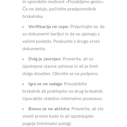
in uporabite možnost »Pozabljeno geslo«.
Če ne deluje, počistite predpomnilnik
brskalnika.
Verifikacija ne uspe:
Prepričajte se, da
so dokumenti berljivi in da se ujemajo z
vašimi podatki. Poskusite z drugo vrsto
dokumenta.
Dvig je zavrnjen:
Preverite, ali so
izpolnjene stavne zahteve in ali je limit
dviga dosežen. Obrnite se na podporo.
Igra se ne nalaga:
Posodobite
brskalnik ali preklopite na drug brskalnik.
Uporabite stabilno internetno povezavo.
Bonus se ne aktivira:
Preverite, ali ste
vnesli promo kodo in ali izpolnjujete
pogoje (minimalni polog).