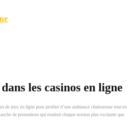
gne
dans les casinos en ligne
formes de jeux en ligne pour profiter d’une ambiance chaleureuse tout en
avalanche de promotions qui rendent chaque session plus excitante que