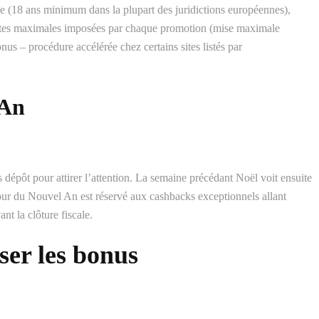
cale (18 ans minimum dans la plupart des juridictions européennes),
limites maximales imposées par chaque promotion (mise maximale
nus – procédure accélérée chez certains sites listés par
 An
épôt pour attirer l’attention. La semaine précédant Noël voit ensuite
jour du Nouvel An est réservé aux cashbacks exceptionnels allant
nt la clôture fiscale.
ser les bonus