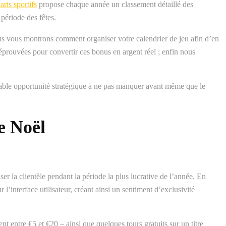
aris sportifs
propose chaque année un classement détaillé des
 période des fêtes.
us vous montrons comment organiser votre calendrier de jeu afin d’en
prouvées pour convertir ces bonus en argent réel ; enfin nous
itable opportunité stratégique à ne pas manquer avant même que le
e Noël
ser la clientèle pendant la période la plus lucrative de l’année. En
 l’interface utilisateur, créant ainsi un sentiment d’exclusivité
nt entre €5 et €20 – ainsi que quelques tours gratuits sur un titre