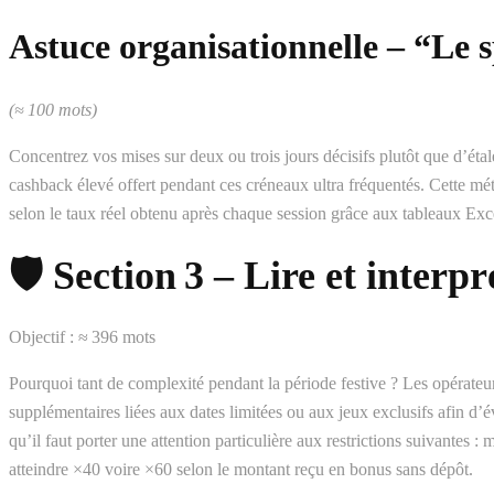
Astuce organisationnelle – “Le 
(≈ 100 mots)
Concentrez vos mises sur deux ou trois jours décisifs plutôt que d’éta
cashback élevé offert pendant ces créneaux ultra fréquentés. Cette mét
selon le taux réel obtenu après chaque session grâce aux tableaux Exc
🛡️ Section 3 – Lire et inter
Objectif : ≈ 396 mots
Pourquoi tant de complexité pendant la période festive ? Les opérateurs
supplémentaires liées aux dates limitées ou aux jeux exclusifs afin d’
qu’il faut porter une attention particulière aux restrictions suivantes 
atteindre ×40 voire ×60 selon le montant reçu en bonus sans dépôt.