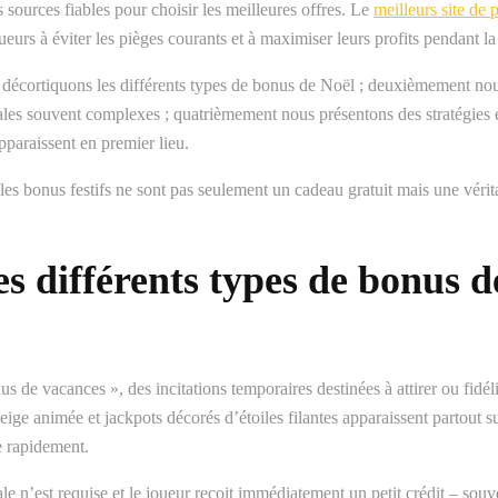
 sources fiables pour choisir les meilleures offres. Le
meilleurs site de p
eurs à éviter les pièges courants et à maximiser leurs profits pendant la
 décortiquons les différents types de bonus de Noël ; deuxièmement no
les souvent complexes ; quatrièmement nous présentons des stratégies é
pparaissent en premier lieu.
i les bonus festifs ne sont pas seulement un cadeau gratuit mais une vér
s différents types de bonus d
s de vacances », des incitations temporaires destinées à attirer ou fidéli
neige animée et jackpots décorés d’étoiles filantes apparaissent partout sur
e rapidement.
e n’est requise et le joueur reçoit immédiatement un petit crédit – souve