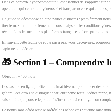
Dans ce contexte hyper‑compétitif, il est essentiel de s’appuyer sur des
opérateurs qui combinent générosité et transparence, ce qui aide les jou
Ce guide se décompose en cinq parties distinctes : premièrement nous
tirer le maximum ; troisièmement nous analysons les conditions généra
récapitulons les meilleures plateformes françaises où ces promotions a
En suivant cette feuille de route pas à pas, vous découvrirez pourquo
sapin ne soit décoré.
🎁 Section 1 – Comprendre le
Objectif : ≈ 400 mots
Les casinos en ligne profitent du climat hivernal pour lancer des « bonu
général, ces offres se distinguent par leur thème festif : icônes renne, 
saisonnière qui pousse le joueur à s’inscrire ou à recharger son compt
Le bonus sans dépôt reste le préféré des néophytes : aucune mise initial