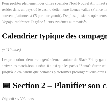
Pour profiter pleinement des offres spéciales Noël‑Nouvel An, il faut r
résider dans un pays où le casino détient une licence valide (France
souvent plafonnée à €5 par tour gratuit). De plus, plusieurs opérateurs
Yogajournalfrance.Fr grâce à leurs systèmes automatisés.
Calendrier typique des campagn
(≈ 110 mots)
Les promotions démarrent généralement autour du Black Friday gaming (
arriver les match‑bonus ×8/×10 ainsi que les packs “Santa’s Surprise”
jusqu’à 25 %, tandis que certaines plateformes prolongent leurs offres 
📅 Section 2 – Planifier son
Objectif : ≈ 398 mots