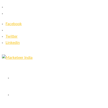
+91 70201 77614
info@marketeerindia.com
Facebook
Twitter
Linkedin
HOME