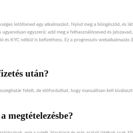
séges letöltened egy alkalmazást. Nyisd meg a böngésződ, és lát
ugyanolyan egyszerű: add meg a felhasználóneved és jelszavad, és
áció és KYC nélkül is befizethess. Ez a progresszív webalkalmaz
izetés után?
eghatár felett, de előfordulhat, hogy manuálisan kell kiválaszt
 a megtételezésbe?
ájárulnak, míg a rulett, blackjack és más asztali játékok csak 10