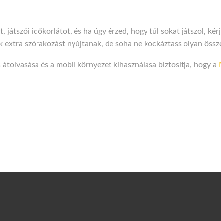
et, játszói időkorlátot, és ha úgy érzed, hogy túl sokat játszol, ké
zok extra szórakozást nyújtanak, de soha ne kockáztass olyan ö
s átolvasása és a mobil környezet kihasználása biztosítja, hogy a