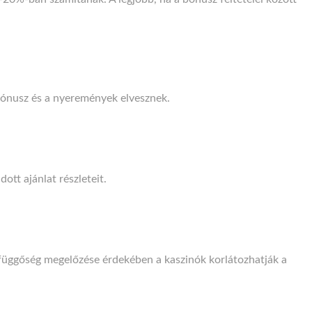
 bónusz és a nyeremények elvesznek.
tt ajánlat részleteit.
k-függőség megelőzése érdekében a kaszinók korlátozhatják a