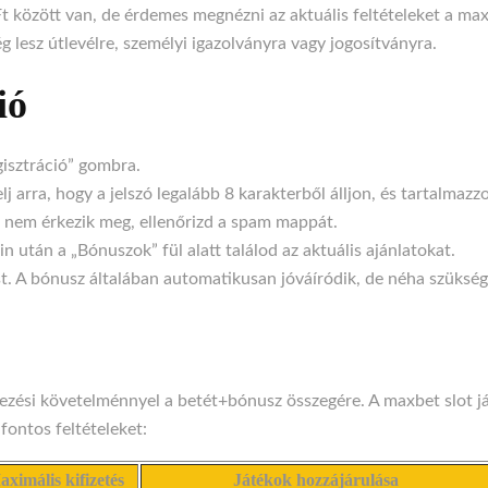
t között van, de érdemes megnézni az aktuális feltételeket a max
lesz útlevélre, személyi igazolványra vagy jogosítványra.
ió
gisztráció” gombra.
elj arra, hogy a jelszó legalább 8 karakterből álljon, és tartalma
Ha nem érkezik meg, ellenőrizd a spam mappát.
in után a „Bónuszok” fül alatt találod az aktuális ajánlatokat.
etést. A bónusz általában automatikusan jóváíródik, de néha szük
ezési követelménnyel a betét+bónusz összegére. A maxbet slot 
fontos feltételeket:
ximális kifizetés
Játékok hozzájárulása