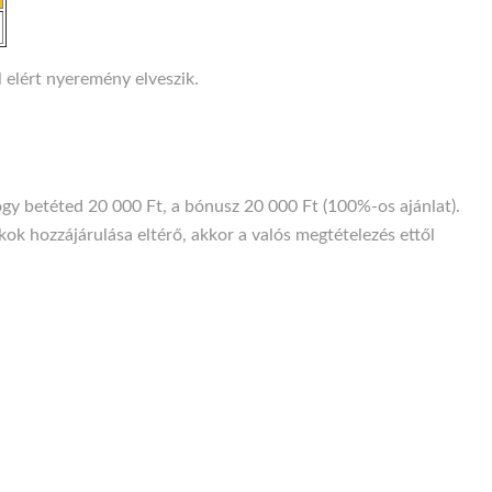
%
 elért nyeremény elveszik.
ogy betéted 20 000 Ft, a bónusz 20 000 Ft (100%-os ajánlat).
kok hozzájárulása eltérő, akkor a valós megtételezés ettől