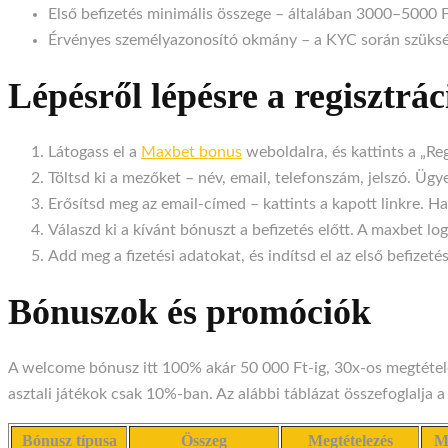
Első befizetés minimális összege – általában 3000–5000 F
Érvényes személyazonosító okmány – a KYC során szükség 
Lépésről lépésre a regisztrác
Látogass el a
Maxbet bonus
weboldalra, és kattints a „Re
Töltsd ki a mezőket – név, email, telefonszám, jelszó. Ügy
Erősítsd meg az email-címed – kattints a kapott linkre. 
Válaszd ki a kívánt bónuszt a befizetés előtt. A maxbet log
Add meg a fizetési adatokat, és indítsd el az első befiz
Bónuszok és promóciók
A welcome bónusz itt 100% akár 50 000 Ft-ig, 30x-os megtétel
asztali játékok csak 10%-ban. Az alábbi táblázat összefoglalja a 
Bónusz típusa
Összeg
Megtételezés
Ma