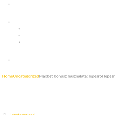
ABOUT
SERVICES
Search Engine Optimization
Pay Per Click Ads
Social Media Marketing
CONTACT
Home
Uncategorized
Maxbet bónusz használata: lépésről lépés
Maxbet Bónusz Használ
Számításokkal