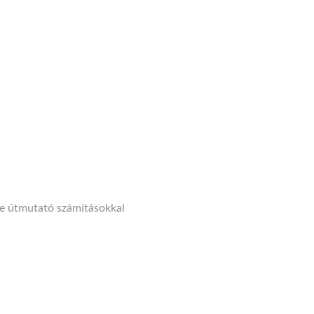
re útmutató számításokkal
ata: Lépésről Lépésre