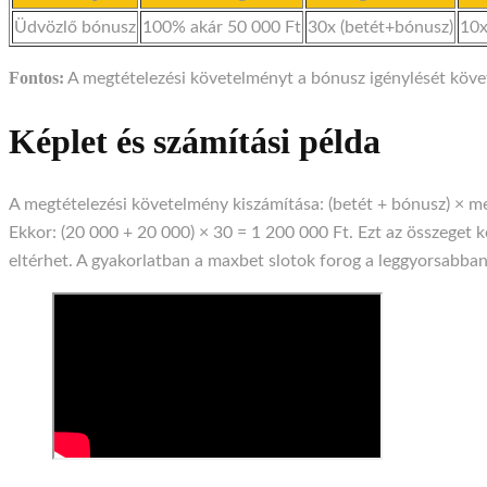
Üdvözlő bónusz
100% akár 50 000 Ft
30x (betét+bónusz)
10x
Fontos:
A megtételezési követelményt a bónusz igénylését követő
Képlet és számítási példa
A megtételezési követelmény kiszámítása: (betét + bónusz) × me
Ekkor: (20 000 + 20 000) × 30 = 1 200 000 Ft. Ezt az összeget k
eltérhet. A gyakorlatban a maxbet slotok forog a leggyorsabban