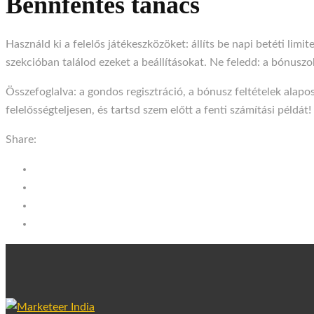
Bennfentes tanács
Használd ki a felelős játékeszközöket: állíts be napi betéti limit
szekcióban találod ezeket a beállításokat. Ne feledd: a bónus
Összefoglalva: a gondos regisztráció, a bónusz feltételek alapo
felelősségteljesen, és tartsd szem előtt a fenti számítási példát!
Share: