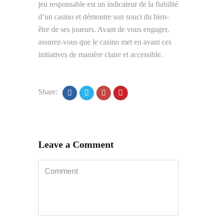
jeu responsable est un indicateur de la fiabilité
d’un casino et démontre son souci du bien-
être de ses joueurs. Avant de vous engager,
assurez-vous que le casino met en avant ces
initiatives de manière claire et accessible.
Share:
Leave a Comment