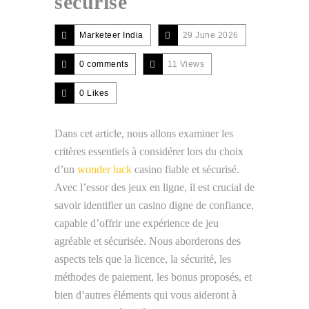
sécurisé
Marketeer India
29 June 2026
0 comments
11 Views
0
Likes
Dans cet article, nous allons examiner les
critères essentiels à considérer lors du choix
d’un
wonder luck
casino fiable et sécurisé.
Avec l’essor des jeux en ligne, il est crucial de
savoir identifier un casino digne de confiance,
capable d’offrir une expérience de jeu
agréable et sécurisée. Nous aborderons des
aspects tels que la licence, la sécurité, les
méthodes de paiement, les bonus proposés, et
bien d’autres éléments qui vous aideront à