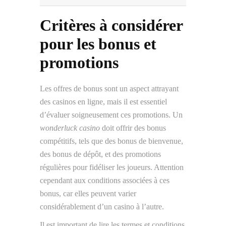
Critères à considérer
pour les bonus et
promotions
Les offres de bonus sont un aspect attrayant
des casinos en ligne, mais il est essentiel
d’évaluer soigneusement ces promotions. Un
wonderluck casino
doit offrir des bonus
compétitifs, tels que des bonus de bienvenue,
des bonus de dépôt, et des promotions
régulières pour fidéliser les joueurs. Attention
cependant aux conditions associées à ces
bonus, car elles peuvent varier
considérablement d’un casino à l’autre.
Il est important de lire les termes et conditions