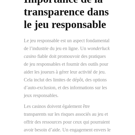
transparence dans
le jeu responsable
Le jeu responsable est un aspect fondamental
de l’industrie du jeu en ligne. Un
wonderluck
casino
fiable doit promouvoir des pratiques
de jeu responsables et fournir des outils pour
aider les joueurs à gérer leur activité de jeu.
Cela inclut des limites de dépôt, des options
d’auto-exclusion, et des informations sur les
jeux responsables.
Les casinos doivent également être
transparents sur les risques associés au jeu et
offrir des ressources pour ceux qui pourraient
avoir besoin d’aide. Un engagement envers le