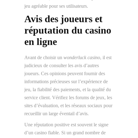
jeu agréable pour ses utilisateurs.
Avis des joueurs et
réputation du casino
en ligne
Avant de choisir un
wonderluck casino
, il est
judicieux de consulter les avis d’autres
joueurs. Ces opinions peuvent fournir des
informations précieuses sur l’expérience de
jeu, la fiabilité des paiements, et la qualité du
service client. Vérifiez les forums de jeux, les
sites d’évaluation, et les réseaux sociaux pour
recueillir un large éventail d’avis.
Une réputation positive est souvent le signe
d’un casino fiable. Si un grand nombre de