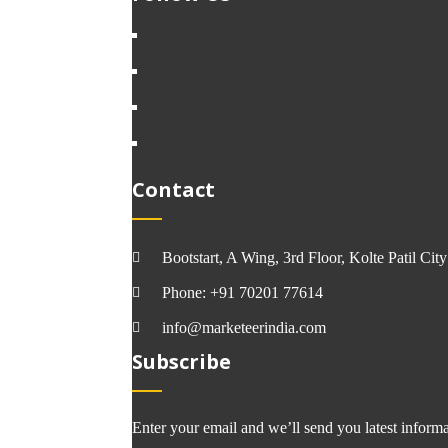
Contact
Bootstart, A Wing, 3rd Floor, Kolte Patil C
Phone: +91 70201 77614
info@marketeerindia.com
Subscribe
Enter your email and we’ll send you latest informa