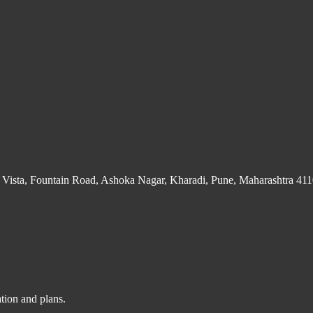
ity Vista, Fountain Road, Ashoka Nagar, Kharadi, Pune, Maharashtra 41
tion and plans.