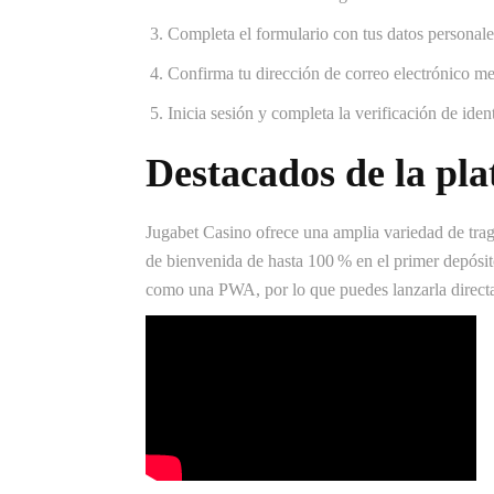
Completa el formulario con tus datos personale
Confirma tu dirección de correo electrónico med
Inicia sesión y completa la verificación de ide
Destacados de la pl
Jugabet Casino ofrece una amplia variedad de tra
de bienvenida de hasta 100 % en el primer depósito
como una PWA, por lo que puedes lanzarla directa