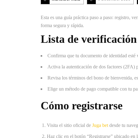
Esta es una guía práctica paso a paso: registro, v
forma segura y rápida.
Lista de verificació
Confirma que tu documento de identidad esté v
Activa la autenticación de dos factores (2FA) p
Revisa los términos del bono de bienvenida, esp
Elige un método de pago compatible con tu pa
Cómo registrarse
Visita el sitio oficial de
Juga bet
desde tu naveg
Haz clic en el botón “Registrarse” ubicado en l