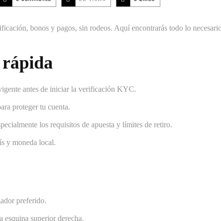
erificación, bonos y pagos, sin rodeos. Aquí encontrarás todo lo necesa
n rápida
igente antes de iniciar la verificación KYC.
ara proteger tu cuenta.
ecialmente los requisitos de apuesta y límites de retiro.
ís y moneda local.
ador preferido.
a esquina superior derecha.