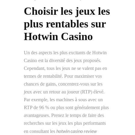
Choisir les jeux les
plus rentables sur
Hotwin Casino
Un des aspects les plus excitants de Hotwin
Casino est la diversité des jeux proposés.
Cependant, tous les jeux ne se valent pas en
termes de rentabilité. Pour maximiser vos
chances de gains, concentrez-vous sur les
jeux avec un retour au joueur (RTP) élevé.
Par exemple, les machines à sous avec un
RTP de 96 % ou plus sont généralement plus
avantageuses. Prenez le temps de faire des
recherches sur les jeux les plus performants
hotwin casino review
en consultant les