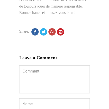
de toujours jouer de manière responsable.
Bonne chance et amusez-vous bien !
Share:
Leave a Comment