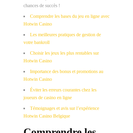
chances de succès !
Comprendre les bases du jeu en ligne avec
Hotwin Casino
Les meilleures pratiques de gestion de
votre bankroll
Choisir les jeux les plus rentables sur
Hotwin Casino
Importance des bonus et promotions au
Hotwin Casino
Éviter les erreurs courantes chez les
joueurs de casino en ligne
Témoignages et avis sur l’expérience
Hotwin Casino Belgique
Comprendre les