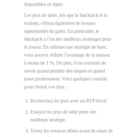
disponibles en ligne.
Les jeux de table, tels que le blackjack et la
roulette, offrent également de bonnes
opportunités de gains. En particulier, le
blackjack a l’un des meilleurs avantages pour
le joueur. En utilisant une stratégie de base,
vous pouvez réduire l’avantage de la maison
à moins de 1 %. De plus, il est essentiel de
savoir quand prendre des risques et quand
jouer prudemment. Voici quelques conseils
pour choisir vos jeux :
Recherchez les jeux avec un RTP élevé.
Essayez les jeux de table pour une
meilleure stratégie.
Testez les versions démo avant de miser de