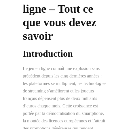
ligne – Tout ce
que vous devez
savoir
Introduction
Le jeu en ligne connaît une explosion sans
précédent depuis les cinq dernières années :
les plateformes se multiplient, les technologies
de streaming s’améliorent et les joueurs
français dépensent plus de deux milliards
d’euros chaque mois. Cette croissance est
portée par la démocratisation du smartphone,
la montée des licences européennes et l’attrait
des promotions généreuses qui rendent