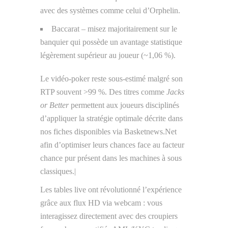
avec des systèmes comme celui d’Orphelin.
Baccarat – misez majoritairement sur le
banquier qui possède un avantage statistique
légèrement supérieur au joueur (~1,06 %).
Le vidéo‑poker reste sous‑estimé malgré son
RTP souvent >99 %. Des titres comme
Jacks
or Better
permettent aux joueurs disciplinés
d’appliquer la stratégie optimale décrite dans
nos fiches disponibles via Basketnews.Net
afin d’optimiser leurs chances face au facteur
chance pur présent dans les machines à sous
classiques.|
Les tables live ont révolutionné l’expérience
grâce aux flux HD via webcam : vous
interagissez directement avec des croupiers