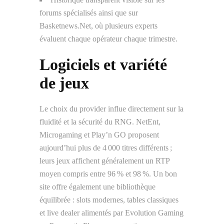
forums spécialisés ainsi que sur
Basketnews.Net, où plusieurs experts
évaluent chaque opérateur chaque trimestre.
Logiciels et variété
de jeux
Le choix du provider influe directement sur la
fluidité et la sécurité du RNG. NetEnt,
Microgaming et Play’n GO proposent
aujourd’hui plus de 4 000 titres différents ;
leurs jeux affichent généralement un RTP
moyen compris entre 96 % et 98 %. Un bon
site offre également une bibliothèque
équilibrée : slots modernes, tables classiques
et live dealer alimentés par Evolution Gaming