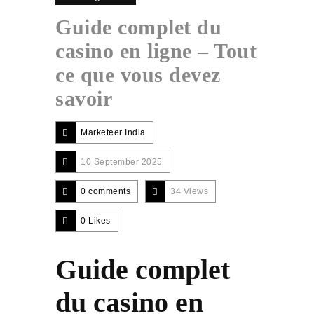
Guide complet du
casino en ligne – Tout
ce que vous devez
savoir
Marketeer India
10 September 2025
0 comments
34 Views
0
Likes
Guide complet
du casino en