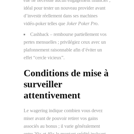
elle ne nécessite aucun engagement financier ;
idéal pour tester un nouveau provider avant
d’investir réellement dans ses machines
vidéo‑poker telles que
Joker Poker Pro
.
Cashback – rembourse partiellement vos
pertes mensuelles ; privilégiez ceux avec un
plafonnement raisonnable afin d’éviter un
effet “cercle vicieux”.
Conditions de mise à
surveiller
attentivement
Le wagering indique combien vous devez
miser avant de pouvoir retirer vos gains
associés au bonus ; il varie généralement
entre 20× et 40× le montant crédité incluant