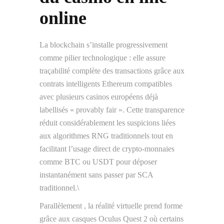
online​
La blockchain s’installe progressivement
comme pilier technologique : elle assure
traçabilité complète des transactions grâce aux
contrats intelligents Ethereum compatibles
avec plusieurs casinos européens déjà
labellisés « provably fair ». Cette transparence
réduit considérablement les suspicions liées
aux algorithmes RNG traditionnels tout en
facilitant l’usage direct de crypto‑monnaies
comme BTC ou USDT pour déposer
instantanément sans passer par SCA
traditionnel.\
Parallèlement , la réalité virtuelle prend forme
grâce aux casques Oculus Quest 2 où certains