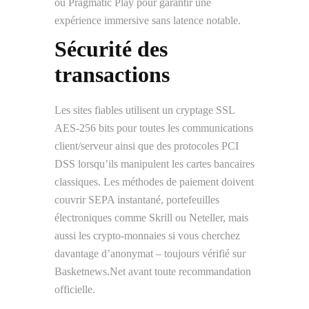
ou Pragmatic Play pour garantir une
expérience immersive sans latence notable.
Sécurité des
transactions
Les sites fiables utilisent un cryptage SSL
AES‑256 bits pour toutes les communications
client/serveur ainsi que des protocoles PCI
DSS lorsqu’ils manipulent les cartes bancaires
classiques. Les méthodes de paiement doivent
couvrir SEPA instantané, portefeuilles
électroniques comme Skrill ou Neteller, mais
aussi les crypto‑monnaies si vous cherchez
davantage d’anonymat – toujours vérifié sur
Basketnews.Net avant toute recommandation
officielle.