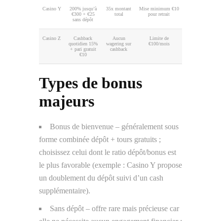
Casino Y
200% jusqu’à
35x montant
Mise minimum €10
€300 + €25
total
pour retrait
sans dépôt
Casino Z
Cashback
Aucun
Limite de
quotidien 15%
wagering sur
€100/mois
+ pari gratuit
cashback
€10
Types de bonus
majeurs
Bonus de bienvenue – généralement sous
forme combinée dépôt + tours gratuits ;
choisissez celui dont le ratio dépôt/bonus est
le plus favorable (exemple : Casino Y propose
un doublement du dépôt suivi d’un cash
supplémentaire).
Sans dépôt – offre rare mais précieuse car