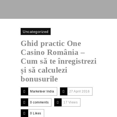
Uncategorized
Ghid practic One
Casino România –
Cum să te înregistrezi
și să calculezi
bonusurile
Marketeer India
27 April 2016
0 comments
17 Views
0
Likes