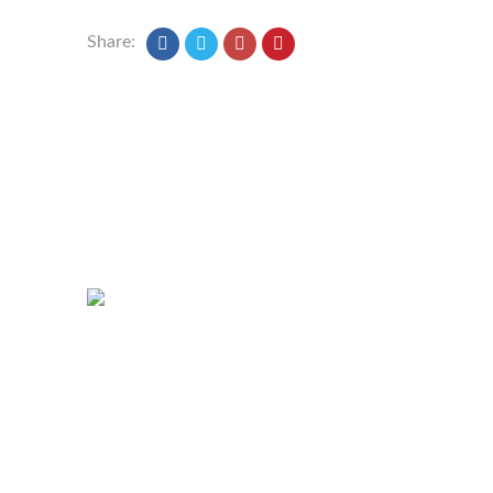
Share:
Marketeer India offers you end-to-
end business consultancy. We help
in every step of your business,
starting from creating new business
opportunities, finding better ways of
doing business, and improving