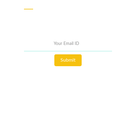
Subscribe
Enter your email and we’ll send you
latest information and plans.
Copyright © 2023. All rights reserved by
Marketeer India
About
Contact