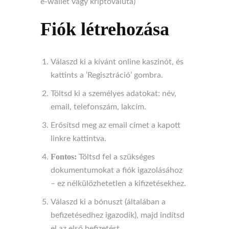
e-wallet vagy kriptovaluta)
Fiók létrehozása
Válaszd ki a kívánt online kaszinót, és
kattints a ‘Regisztráció’ gombra.
Töltsd ki a személyes adatokat: név,
email, telefonszám, lakcím.
Erősítsd meg az email címet a kapott
linkre kattintva.
Fontos:
Töltsd fel a szükséges
dokumentumokat a fiók igazolásához
– ez nélkülözhetetlen a kifizetésekhez.
Válaszd ki a bónuszt (általában a
befizetésedhez igazodik), majd indítsd
el az első befizetést.