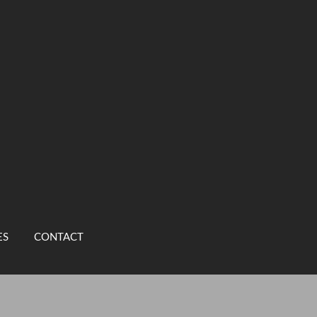
ES
CONTACT