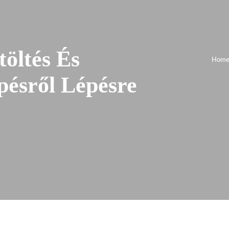
öltés És
Hom
pésről Lépésre