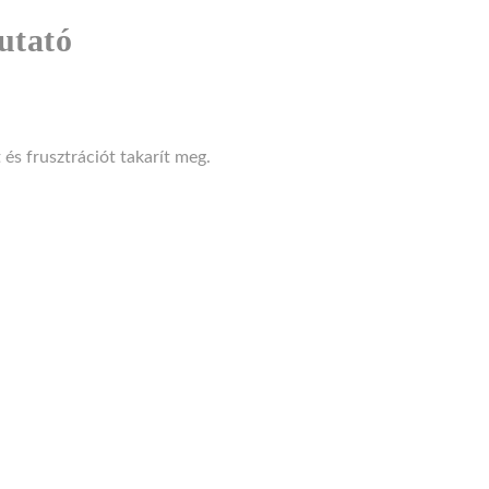
mutató
 és frusztrációt takarít meg.