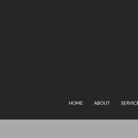
HOME
ABOUT
SERVIC