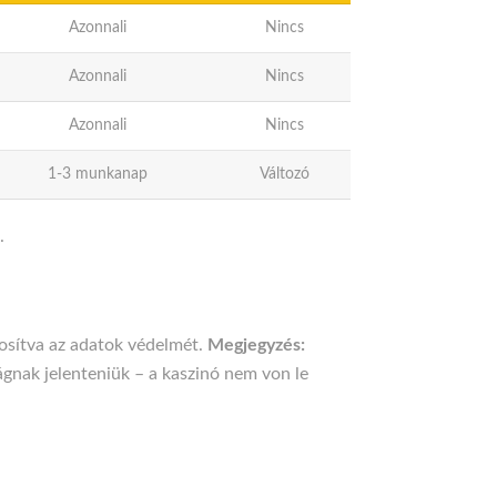
Azonnali
Nincs
Azonnali
Nincs
Azonnali
Nincs
1-3 munkanap
Változó
.
tosítva az adatok védelmét.
Megjegyzés:
ágnak jelenteniük – a kaszinó nem von le