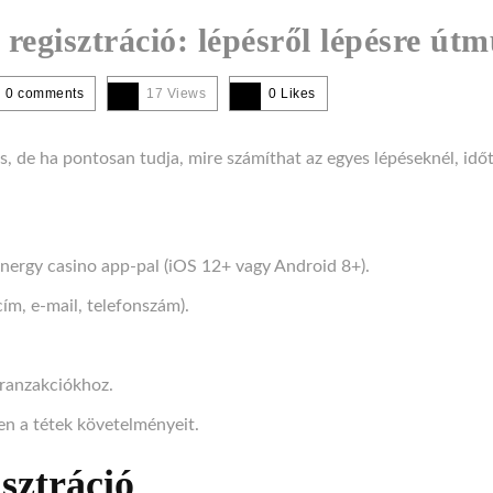
 regisztráció: lépésről lépésre út
0 comments
17 Views
0
Likes
s, de ha pontosan tudja, mire számíthat az egyes lépéseknél, időt
energy casino app-pal (iOS 12+ vagy Android 8+).
cím, e-mail, telefonszám).
tranzakciókhoz.
en a tétek követelményeit.
isztráció