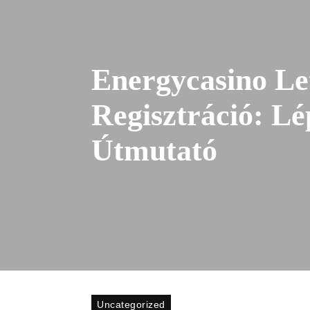
Energycasino Let
Regisztráció: Lé
Útmutató
Uncategorized