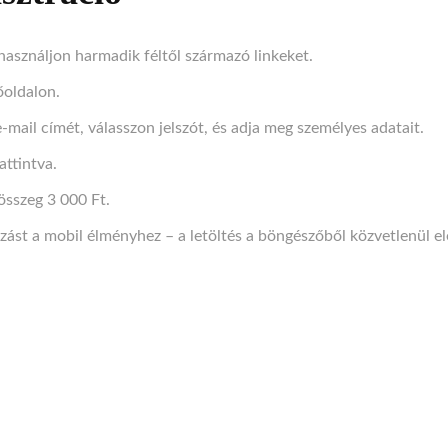
használjon harmadik féltől származó linkeket.
őoldalon.
 e-mail címét, válasszon jelszót, és adja meg személyes adatait.
attintva.
összeg 3 000 Ft.
ást a mobil élményhez – a letöltés a böngészőből közvetlenül el