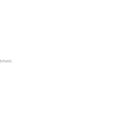
érhető.