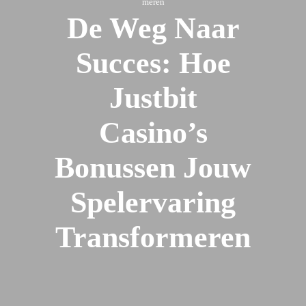
meren
De Weg Naar
Succes: Hoe
Justbit
Casino’s
Bonussen Jouw
Spelervaring
Transformeren