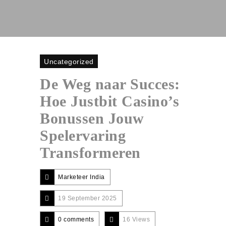
Uncategorized
De Weg naar Succes:
Hoe Justbit Casino’s
Bonussen Jouw
Spelervaring
Transformeren
Marketeer India
19 September 2025
0 comments
16 Views