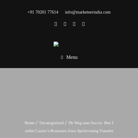
+91 70201 77614
info@marketeerindia.com
Menu
Home
Uncategorized
De Weg naar Succes: Hoe J
ustbit Casino’s Bonussen Jouw Spelervaring Transfor