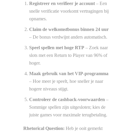
Registreer en verifieer je account
– Een
snelle verificatie voorkomt vertragingen bij
opnames.
Claim de welkomstbonus binnen 24 uur
– De bonus verdwijnt anders automatisch.
Speel spellen met hoge RTP
– Zoek naar
slots met een Return to Player van 96% of
hoger.
Maak gebruik van het VIP‑programma
– Hoe meer je speelt, hoe sneller je naar
hogere niveaus stijgt.
Controleer de cashback‑voorwaarden
–
Sommige spellen zijn uitgesloten; kies de
juiste games voor maximale terugbetaling.
Rhetorical Question:
Heb je ooit gemerkt