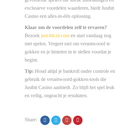
exclusieve voordelen waarderen, biedt Justbit
Casino een alles‑in‑één oplossing.
Klaar om de voordelen zelf te ervaren?
Bezoek
just-bit-nl.com
en start vandaag nog
met spelen. Vergeet niet om verantwoord te
gokken en je limieten in te stellen voordat je
begint.
Tip:
Houd altijd je bankroll onder controle en
gebruik de verantwoord‑gokken‑tools die
Justbit Casino aanbiedt. Zo blijft het spel leuk
en veilig, ongeacht je resultaten.
Share: