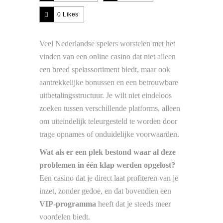
0
Likes
Veel Nederlandse spelers worstelen met het
vinden van een online casino dat niet alleen
een breed spelassortiment biedt, maar ook
aantrekkelijke bonussen en een betrouwbare
uitbetalingsstructuur. Je wilt niet eindeloos
zoeken tussen verschillende platforms, alleen
om uiteindelijk teleurgesteld te worden door
trage opnames of onduidelijke voorwaarden.
Wat als er een plek bestond waar al deze
problemen in één klap werden opgelost?
Een casino dat je direct laat profiteren van je
inzet, zonder gedoe, en dat bovendien een
VIP‑programma
heeft dat je steeds meer
voordelen biedt.