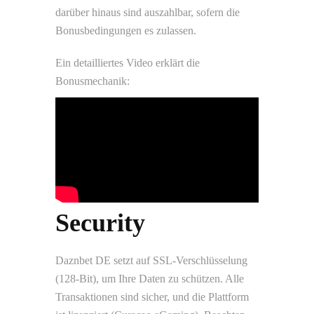
darüber hinaus sind auszahlbar, sofern die
Bonusbedingungen es zulassen.
Ein detailliertes Video erklärt die
Bonusmechanik:
Security
Daznbet DE setzt auf SSL-Verschlüsselung
(128-Bit), um Ihre Daten zu schützen. Alle
Transaktionen sind sicher, und die Plattform