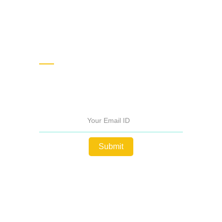
Phone: +91 70201 77614
info@marketeerindia.com
Subscribe
Enter your email and we’ll send you latest
information and plans.
Copyright © 2023. All rights reserved by
Marketeer India