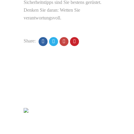
Sicherheitstipps sind Sie bestens gerüstet.
Denken Sie daran: Wetten Sie
verantwortungsvoll.
Share:
Marketeer India offers you end-to-end
business consultancy. We help in every