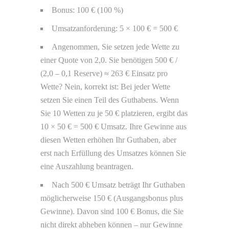
Bonus: 100 € (100 %)
Umsatzanforderung: 5 × 100 € = 500 €
Angenommen, Sie setzen jede Wette zu
einer Quote von 2,0. Sie benötigen 500 € /
(2,0 – 0,1 Reserve) ≈ 263 € Einsatz pro
Wette? Nein, korrekt ist: Bei jeder Wette
setzen Sie einen Teil des Guthabens. Wenn
Sie 10 Wetten zu je 50 € platzieren, ergibt das
10 × 50 € = 500 € Umsatz. Ihre Gewinne aus
diesen Wetten erhöhen Ihr Guthaben, aber
erst nach Erfüllung des Umsatzes können Sie
eine Auszahlung beantragen.
Nach 500 € Umsatz beträgt Ihr Guthaben
möglicherweise 150 € (Ausgangsbonus plus
Gewinne). Davon sind 100 € Bonus, die Sie
nicht direkt abheben können – nur Gewinne