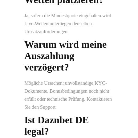
Ja, sofern die Mindestquote eingehalten wird.
Live-Wetten unterliegen denselben
Umsatzanforderungen.
Warum wird meine
Auszahlung
verzögert?
Mögliche Ursachen: unvollständige KYC-
Dokumente, Bonusbedingungen noch nicht
erfüllt oder technische Prüfung. Kontaktieren
Sie den Support.
Ist Daznbet DE
legal?