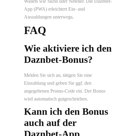
Wallets wie Skrill oder Neteller. Die Daznbet-
App (PWA) erleichtert Ein- und
Auszahlungen unterwegs.
FAQ
Wie aktiviere ich den
Daznbet-Bonus?
Melden Sie sich an, tätigen Sie eine
Einzahlung und geben Sie ggf. den
angegebenen Promo-Code ein. Der Bonus
wird automatisch gutgeschrieben.
Kann ich den Bonus
auch auf der
Daznbet-App