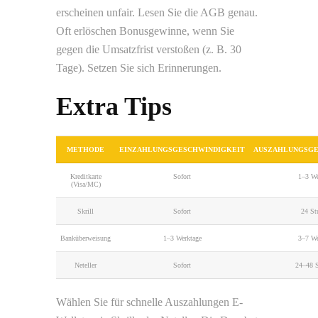
erscheinen unfair. Lesen Sie die AGB genau.
Oft erlöschen Bonusgewinne, wenn Sie
gegen die Umsatzfrist verstoßen (z. B. 30
Tage). Setzen Sie sich Erinnerungen.
Extra Tips
METHODE
EINZAHLUNGSGESCHWINDIGKEIT
AUSZAHLUNGSGE
Kreditkarte
Sofort
1–3 We
(Visa/MC)
Skrill
Sofort
24 St
Banküberweisung
1–3 Werktage
3–7 We
Neteller
Sofort
24–48 
Wählen Sie für schnelle Auszahlungen E-