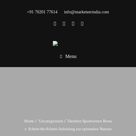
+91 70201 77614
info@marketeerindia.com
Menu
Home
Uncategorized
Daznbet Sportwetten Bonu
s: Schritt-für-Schritt-Anleitung zur optimalen Nutzun