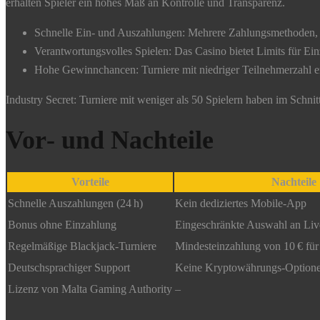
erhalten Spieler ein hohes Maß an Kontrolle und Transparenz.
Schnelle Ein- und Auszahlungen: Mehrere Zahlungsmethoden, d
Verantwortungsvolles Spielen: Das Casino bietet Limits für Ein
Hohe Gewinnchancen: Turniere mit niedriger Teilnehmerzahl e
Industry Secret: Turniere mit weniger als 50 Spielern haben im Schn
Vor‑ und Nachteile
Vorteile
Nachteile
Schnelle Auszahlungen (24 h)
Kein dediziertes Mobile‑App
Bonus ohne Einzahlung
Eingeschränkte Auswahl an Liv
Regelmäßige Blackjack‑Turniere
Mindesteinzahlung von 10 € für
Deutschsprachiger Support
Keine Kryptowährungs‑Option
Lizenz von Malta Gaming Authority
–