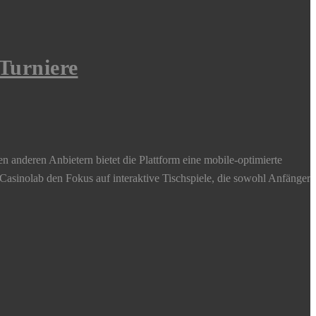
Turniere
n anderen Anbietern bietet die Plattform eine mobile‑optimierte
Casinolab den Fokus auf interaktive Tischspiele, die sowohl Anfänger