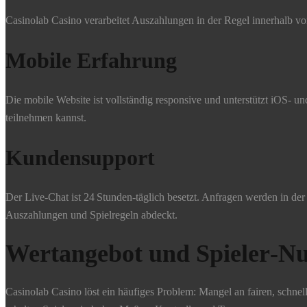
Casinolab Casino verarbeitet Auszahlungen in der Regel innerhalb von 
Mobile Erfahrung
Die mobile Website ist vollständig responsive und unterstützt iOS‑ u
teilnehmen kannst.
Kundensupport
Der Live‑Chat ist 24 Stunden‑täglich besetzt. Anfragen werden in de
Auszahlungen und Spielregeln abdeckt.
Wertangebot und Spieler‑N
Casinolab Casino löst ein häufiges Problem: Mangel an fairen, schne