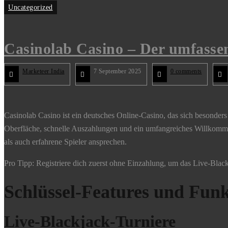
Uncategorized
Casinolab Casino – Der umfassen
Marketeer India
7 September 2025
0 comments
Casinolab Casino ist ein deutsches Online‑Casino, das sich besonders 
Oberfläche, schnelle Auszahlungen und ein umfangreiches Willkommens
als auch erfahrene Spieler ansprechen.
Pro Tipp: Registriere dich zuerst ohne Einzahlung, um das Live‑Blac
Schlüssel‑Features und Funk
Live‑Blackjack‑Turniere