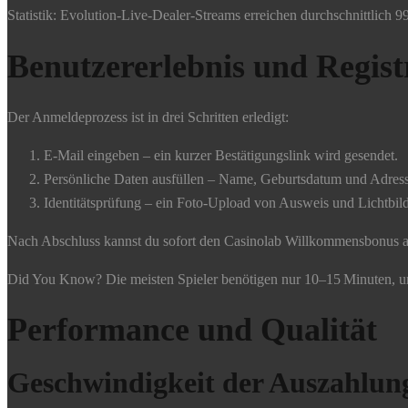
Statistik: Evolution‑Live‑Dealer‑Streams erreichen durchschnittlich 99
Benutzererlebnis und Regist
Der Anmeldeprozess ist in drei Schritten erledigt:
E‑Mail eingeben – ein kurzer Bestätigungslink wird gesendet.
Persönliche Daten ausfüllen – Name, Geburtsdatum und Adress
Identitätsprüfung – ein Foto‑Upload von Ausweis und Lichtbil
Nach Abschluss kannst du sofort den Casinolab Willkommensbonus akti
Did You Know? Die meisten Spieler benötigen nur 10–15 Minuten, um 
Performance und Qualität
Geschwindigkeit der Auszahlun