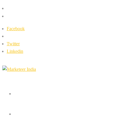
+91 70201 77614
info@marketeerindia.com
Facebook
Twitter
Linkedin
HOME