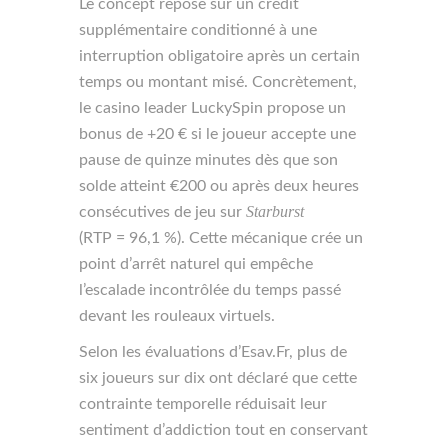
Le concept repose sur un crédit
supplémentaire conditionné à une
interruption obligatoire après un certain
temps ou montant misé. Concrètement,
le casino leader LuckySpin propose un
bonus de +20 € si le joueur accepte une
pause de quinze minutes dès que son
solde atteint €200 ou après deux heures
Starburst
consécutives de jeu sur
(RTP = 96,1 %). Cette mécanique crée un
point d’arrêt naturel qui empêche
l’escalade incontrôlée du temps passé
devant les rouleaux virtuels.
Selon les évaluations d’Esav.Fr, plus de
six joueurs sur dix ont déclaré que cette
contrainte temporelle réduisait leur
sentiment d’addiction tout en conservant