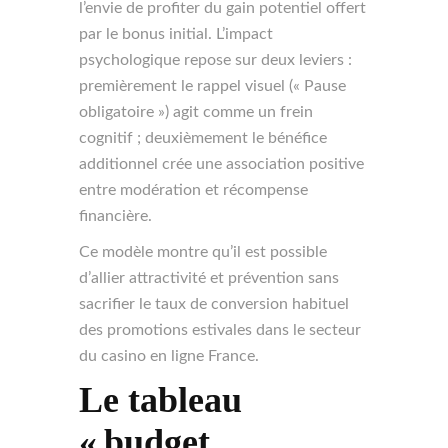
l’envie de profiter du gain potentiel offert
par le bonus initial. L’impact
psychologique repose sur deux leviers :
premièrement le rappel visuel (« Pause
obligatoire ») agit comme un frein
cognitif ; deuxièmement le bénéfice
additionnel crée une association positive
entre modération et récompense
financière.
Ce modèle montre qu’il est possible
d’allier attractivité et prévention sans
sacrifier le taux de conversion habituel
des promotions estivales dans le secteur
du casino en ligne France.
Le tableau
« budget