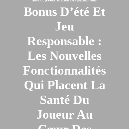
anté du joueur au cœur des plateformes
Bonus D’été Et
Jeu
Responsable :
Les Nouvelles
Fonctionnalités
Qui Placent La
Santé Du
Joueur Au