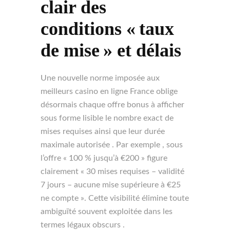
clair des
conditions « taux
de mise » et délais
Une nouvelle norme imposée aux
meilleurs casino en ligne France oblige
désormais chaque offre bonus à afficher
sous forme lisible le nombre exact de
mises requises ainsi que leur durée
maximale autorisée . Par exemple , sous
l’offre « 100 % jusqu’à €200 » figure
clairement « 30 mises requises – validité
7 jours – aucune mise supérieure à €25
ne compte ». Cette visibilité élimine toute
ambiguïté souvent exploitée dans les
termes légaux obscurs .