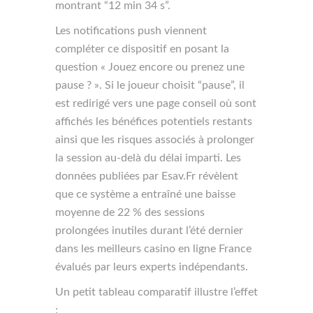
montrant “12 min 34 s”.
Les notifications push viennent
compléter ce dispositif en posant la
question « Jouez encore ou prenez une
pause ? ». Si le joueur choisit “pause”, il
est redirigé vers une page conseil où sont
affichés les bénéfices potentiels restants
ainsi que les risques associés à prolonger
la session au-delà du délai imparti. Les
données publiées par Esav.Fr révèlent
que ce système a entraîné une baisse
moyenne de 22 % des sessions
prolongées inutiles durant l’été dernier
dans les meilleurs casino en ligne France
évalués par leurs experts indépendants.
Un petit tableau comparatif illustre l’effet
: