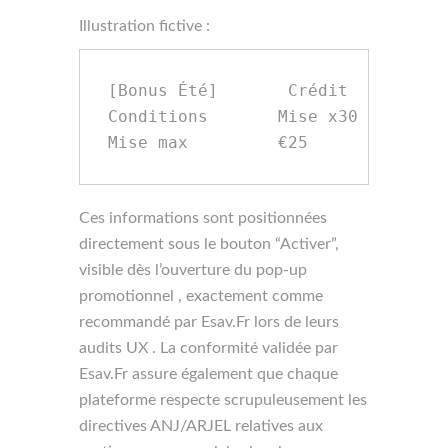
Illustration fictive :
[Bonus Été]       Crédit   →   +15
Conditions       Mise x30   →   ≤3
Ces informations sont positionnées
directement sous le bouton “Activer”,
visible dès l’ouverture du pop‑up
promotionnel , exactement comme
recommandé par Esav.Fr lors de leurs
audits UX . La conformité validée par
Esav.Fr assure également que chaque
plateforme respecte scrupuleusement les
directives ANJ/ARJEL relatives aux