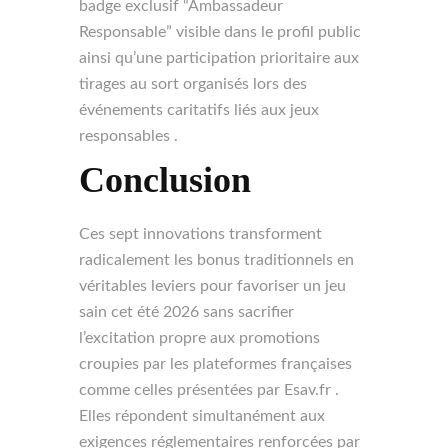
badge exclusif “Ambassadeur
Responsable” visible dans le profil public
ainsi qu’une participation prioritaire aux
tirages au sort organisés lors des
événements caritatifs liés aux jeux
responsables .
Conclusion
Ces sept innovations transforment
radicalement les bonus traditionnels en
véritables leviers pour favoriser un jeu
sain cet été 2026 sans sacrifier
l’excitation propre aux promotions
croupies par les plateformes françaises
comme celles présentées par Esav.fr .
Elles répondent simultanément aux
exigences réglementaires renforcées par