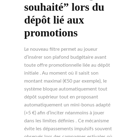
souhaité” lors du
dépôt lié aux
promotions
Le nouveau filtre permet au joueur
d’insérer son plafond budgétaire avant
toute offre promotionnelle liée au dépôt
initiale . Au moment où il saisit son
montant maximal (€50 par exemple), le
système bloque automatiquement tout
dépôt supérieur tout en proposant
automatiquement un mini‑bonus adapté
(+5 €) afin d’inciter néanmoins à jouer
dans les limites définies . Ce mécanisme
évite les dépassements impulsifs souvent
observés lors des campagnes estivales où