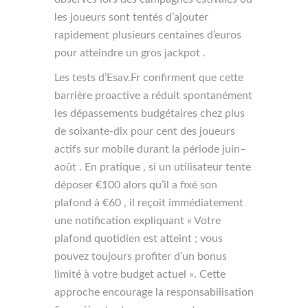
les joueurs sont tentés d’ajouter
rapidement plusieurs centaines d’euros
pour atteindre un gros jackpot .
Les tests d’Esav.Fr confirment que cette
barrière proactive a réduit spontanément
les dépassements budgétaires chez plus
de soixante‑dix pour cent des joueurs
actifs sur mobile durant la période juin–
août . En pratique , si un utilisateur tente
déposer €100 alors qu’il a fixé son
plafond à €60 , il reçoit immédiatement
une notification expliquant « Votre
plafond quotidien est atteint ; vous
pouvez toujours profiter d’un bonus
limité à votre budget actuel ». Cette
approche encourage la responsabilisation