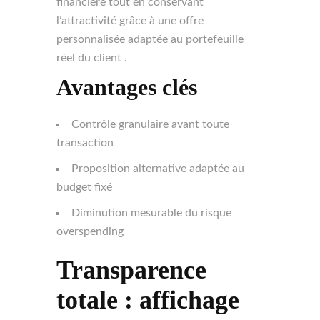
financière tout en conservant
l’attractivité grâce à une offre
personnalisée adaptée au portefeuille
réel du client .
Avantages clés
Contrôle granulaire avant toute
transaction
Proposition alternative adaptée au
budget fixé
Diminution mesurable du risque
overspending
Transparence
totale : affichage