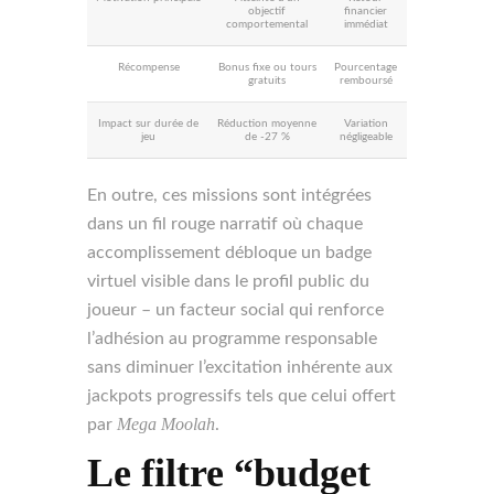
objectif
financier
comportemental
immédiat
Récompense
Bonus fixe ou tours
Pourcentage
gratuits
remboursé
Impact sur durée de
Réduction moyenne
Variation
jeu
de -27 %
négligeable
En outre, ces missions sont intégrées
dans un fil rouge narratif où chaque
accomplissement débloque un badge
virtuel visible dans le profil public du
joueur – un facteur social qui renforce
l’adhésion au programme responsable
sans diminuer l’excitation inhérente aux
jackpots progressifs tels que celui offert
Mega Moolah
par
.
Le filtre “budget