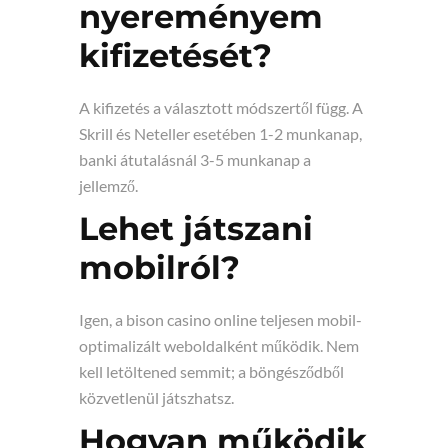
nyereményem
kifizetését?
A kifizetés a választott módszertől függ. A
Skrill és Neteller esetében 1-2 munkanap,
banki átutalásnál 3-5 munkanap a
jellemző.
Lehet játszani
mobilról?
Igen, a bison casino online teljesen mobil-
optimalizált weboldalként működik. Nem
kell letöltened semmit; a böngésződből
közvetlenül játszhatsz.
Hogyan működik