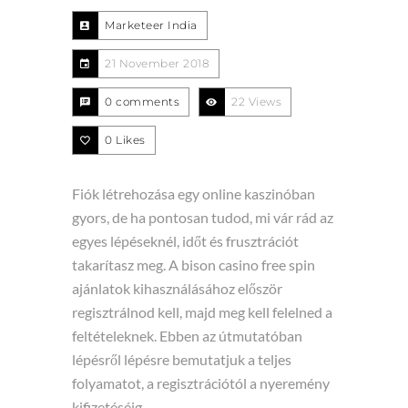
Marketeer India
21 November 2018
0 comments
22 Views
0
Likes
Fiók létrehozása egy online kaszinóban
gyors, de ha pontosan tudod, mi vár rád az
egyes lépéseknél, időt és frusztrációt
takarítasz meg. A bison casino free spin
ajánlatok kihasználásához először
regisztrálnod kell, majd meg kell felelned a
feltételeknek. Ebben az útmutatóban
lépésről lépésre bemutatjuk a teljes
folyamatot, a regisztrációtól a nyeremény
kifizetéséig.