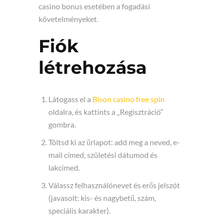
casino bonus esetében a fogadási
követelményeket.
Fiók
létrehozása
Látogass el a
Bison casino free spin
oldalra, és kattints a „Regisztráció”
gombra.
Töltsd ki az űrlapot: add meg a neved, e-
mail címed, születési dátumod és
lakcímed.
Válassz felhasználónevet és erős jelszót
(javasolt: kis- és nagybetű, szám,
speciális karakter).