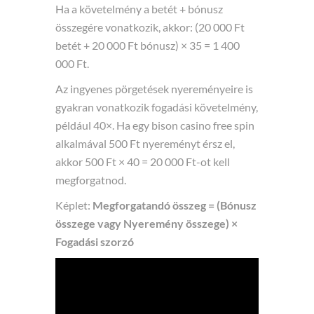
Ha a követelmény a betét + bónusz
összegére vonatkozik, akkor: (20 000 Ft
betét + 20 000 Ft bónusz) × 35 = 1 400
000 Ft.
Az ingyenes pörgetések nyereményeire is
gyakran vonatkozik fogadási követelmény,
például 40×. Ha egy bison casino free spin
alkalmával 500 Ft nyereményt érsz el,
akkor 500 Ft × 40 = 20 000 Ft-ot kell
megforgatnod.
Képlet:
Megforgatandó összeg = (Bónusz
összege vagy Nyeremény összege) ×
Fogadási szorzó