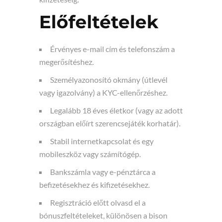
Előfeltételek
Érvényes e-mail cím és telefonszám a
megerősítéshez.
Személyazonosító okmány (útlevél
vagy igazolvány) a KYC-ellenőrzéshez.
Legalább 18 éves életkor (vagy az adott
országban előírt szerencsejáték korhatár).
Stabil internetkapcsolat és egy
mobileszköz vagy számítógép.
Bankszámla vagy e-pénztárca a
befizetésekhez és kifizetésekhez.
Regisztráció előtt olvasd el a
bónuszfeltételeket, különösen a bison