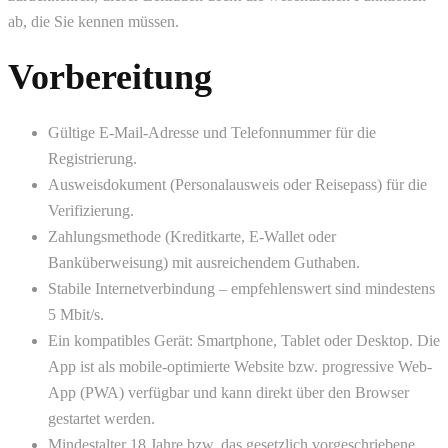
ab, die Sie kennen müssen.
Vorbereitung
Gültige E-Mail-Adresse und Telefonnummer für die
Registrierung.
Ausweisdokument (Personalausweis oder Reisepass) für die
Verifizierung.
Zahlungsmethode (Kreditkarte, E-Wallet oder
Banküberweisung) mit ausreichendem Guthaben.
Stabile Internetverbindung – empfehlenswert sind mindestens
5 Mbit/s.
Ein kompatibles Gerät: Smartphone, Tablet oder Desktop. Die
App ist als mobile-optimierte Website bzw. progressive Web-
App (PWA) verfügbar und kann direkt über den Browser
gestartet werden.
Mindestalter 18 Jahre bzw. das gesetzlich vorgeschriebene