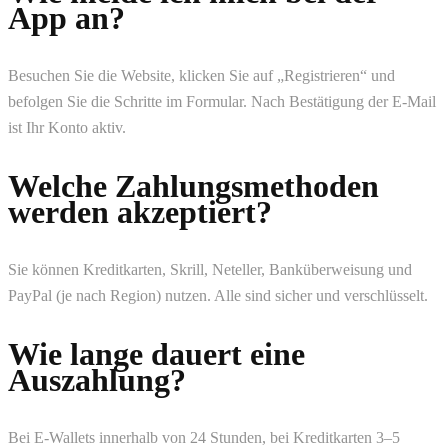
App an?
Besuchen Sie die Website, klicken Sie auf „Registrieren“ und
befolgen Sie die Schritte im Formular. Nach Bestätigung der E-Mail
ist Ihr Konto aktiv.
Welche Zahlungsmethoden
werden akzeptiert?
Sie können Kreditkarten, Skrill, Neteller, Banküberweisung und
PayPal (je nach Region) nutzen. Alle sind sicher und verschlüsselt.
Wie lange dauert eine
Auszahlung?
Bei E-Wallets innerhalb von 24 Stunden, bei Kreditkarten 3–5