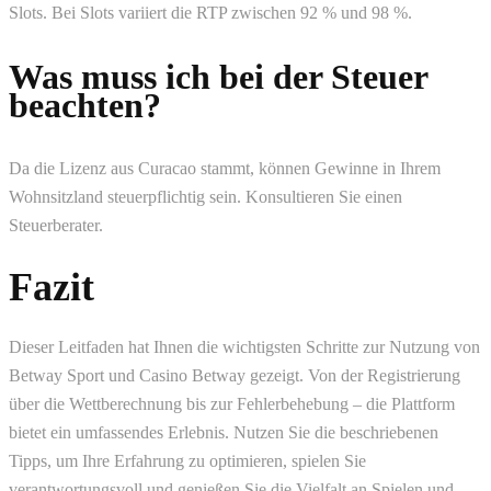
Slots. Bei Slots variiert die RTP zwischen 92 % und 98 %.
Was muss ich bei der Steuer
beachten?
Da die Lizenz aus Curacao stammt, können Gewinne in Ihrem
Wohnsitzland steuerpflichtig sein. Konsultieren Sie einen
Steuerberater.
Fazit
Dieser Leitfaden hat Ihnen die wichtigsten Schritte zur Nutzung von
Betway Sport und Casino Betway gezeigt. Von der Registrierung
über die Wettberechnung bis zur Fehlerbehebung – die Plattform
bietet ein umfassendes Erlebnis. Nutzen Sie die beschriebenen
Tipps, um Ihre Erfahrung zu optimieren, spielen Sie
verantwortungsvoll und genießen Sie die Vielfalt an Spielen und