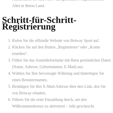
Alter in Ihrem Land.
Schritt-für-Schritt-
Registrierung
Rufen Sie die offizielle Website von Betway Sport auf.
Klicken Sie auf den Button „Registrieren“ oder „Konto
erstellen“.
Füllen Sie das Anmeldeformular mit Ihren persönlichen Daten
(Name, Adresse, Geburtsdatum, E-Mail) aus.
Wählen Sie Ihre bevorzugte Währung und hinterlegen Sie
einen Benutzernamen.
Bestätigen Sie Ihre E-Mail-Adresse über den Link, den Sie
von Betway erhalten.
Führen Sie die erste Einzahlung durch, um den
Willkommensbonus zu aktivieren – falls gewünscht.