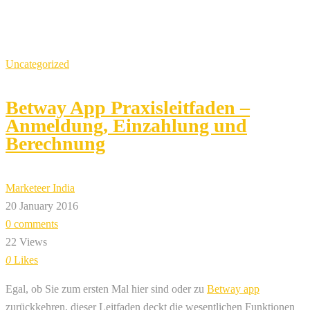
Einzahlung Und
Berechnung
Uncategorized
Betway App Praxisleitfaden –
Anmeldung, Einzahlung und
Berechnung
Marketeer India
20 January 2016
0 comments
22 Views
0
Likes
Egal, ob Sie zum ersten Mal hier sind oder zu
Betway app
zurückkehren, dieser Leitfaden deckt die wesentlichen Funktionen