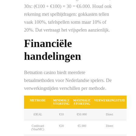
30x: (€100 + €100) × 30 = €6.000. Houd ook
rekening met spelbijdragen: gokkasten tellen
vaak 100%, tafelspellen soms maar 10% of
20%. Dat vertraagt het vrijspelen aanzienlijk.
Financiële
handelingen
Betnation casino biedt meerdere
betaalmethoden voor Nederlandse spelers. De
verwerkingstijden verschillen per methode.
METHODE
MINIMALE
MAXIMALE
VERWERKINGSTIJD
STORTING
STORTING
iDEAL
€10
€50.000
Direct
Creditcard
€20
€5.000
Direct
(Visa/MC)