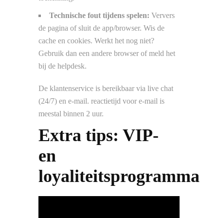
Technische fout tijdens spelen:
Ververs
de pagina of sluit de app/browser. Wis de
cache en cookies. Werkt het nog niet?
Gebruik dan een andere browser of meld het
bij de helpdesk.
De klantenservice is bereikbaar via live chat
(24/7) en e‑mail. reactietijd voor e‑mail is
meestal binnen 2 uur.
Extra tips: VIP‑
en
loyaliteitsprogramma