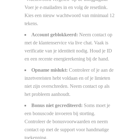
Voer je e‑mailadres in en volg de resetlink.
Kies een nieuw wachtwoord van minimaal 12
tekens.
Account geblokkeerd:
Neem contact op
met de klantenservice via live chat. Vaak is
verificatie van je identiteit nodig. Houd je ID
en een recente energierekening bij de hand.
Opname mislukt:
Controleer of je aan de
inzetvereisten hebt voldaan en of je limieten
niet zijn overschreden. Neem contact op als
het probleem aanhoudt.
Bonus niet gecrediteerd:
Soms moet je
een bonuscode invoeren bij storting.
Controleer de bonusvoorwaarden en neem
contact op met de support voor handmatige
toekenning.