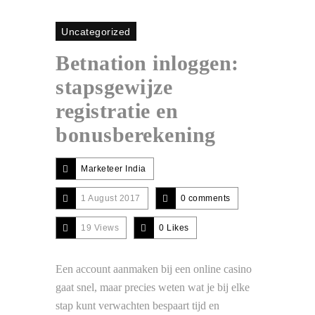
Uncategorized
Betnation inloggen:
stapsgewijze
registratie en
bonusberekening
Marketeer India
1 August 2017
0 comments
19 Views
0
Likes
Een account aanmaken bij een online casino
gaat snel, maar precies weten wat je bij elke
stap kunt verwachten bespaart tijd en