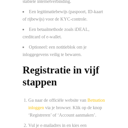
stabiele internetverbinding.
Een legitimatiebewijs (paspoort, ID‑kaart
of rijbewijs) voor de KYC‑controle.
Een betaalmethode zoals iDEAL,
creditcard of e‑wallet.
Optioneel: een notitieblok om je
inloggegevens veilig te bewaren.
Registratie in vijf
stappen
Ga naar de officiële website van
Betnation
inloggen
via je browser. Klik op de knop
‘Registreren’ of ‘Account aanmaken’.
Vul je e‑mailadres in en kies een