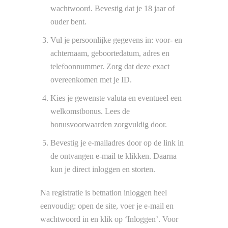
wachtwoord. Bevestig dat je 18 jaar of
ouder bent.
Vul je persoonlijke gegevens in: voor‑ en
achternaam, geboortedatum, adres en
telefoonnummer. Zorg dat deze exact
overeenkomen met je ID.
Kies je gewenste valuta en eventueel een
welkomstbonus. Lees de
bonusvoorwaarden zorgvuldig door.
Bevestig je e‑mailadres door op de link in
de ontvangen e‑mail te klikken. Daarna
kun je direct inloggen en storten.
Na registratie is betnation inloggen heel
eenvoudig: open de site, voer je e‑mail en
wachtwoord in en klik op ‘Inloggen’. Voor