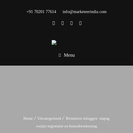
+91 70201 77614
info@marketeerindia.com
Menu
Home
Uncategorized
Betnation inloggen: stapsg
ewijze registratie en bonusberekening