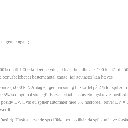
isuel gennemgang.
% op til 1.000 kr. Det betyder, at hvis du indbetaler 500 kr., får du 500
 bonusbeløbet et bestemt antal gange, før gevinster kan hæves.
us (5.000 kr.). Antag en gennemsnitlig husfordel på 2% for spil som b
el 0,5% ved optimal strategi). Forventet tab = omsætningskrav × husford
å positiv EV. Hvis du spiller automater med 5% husfordel, bliver EV =
 værdi.
fordel)
. Husk at læse de specifikke bonusvilkår, da spil kan have forsk