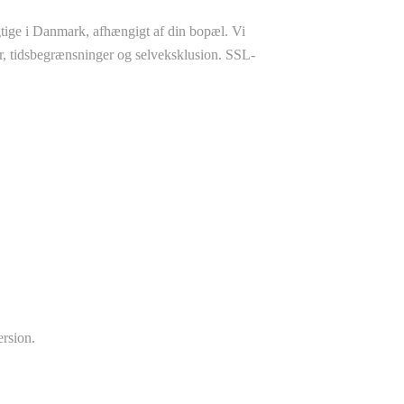
gtige i Danmark, afhængigt af din bopæl. Vi
er, tidsbegrænsninger og selveksklusion. SSL-
ersion.