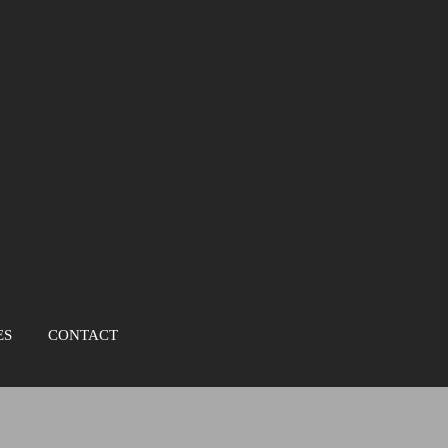
ES
CONTACT