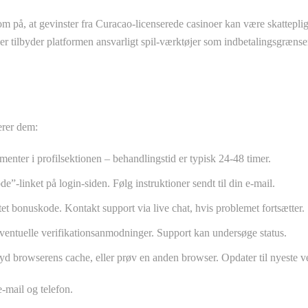
 på, at gevinster fra Curacao-licenserede casinoer kan være skattepli
ver tilbyder platformen ansvarligt spil-værktøjer som indbetalingsgræns
erer dem:
ter i profilsektionen – behandlingstid er typisk 24-48 timer.
-linket på login-siden. Følg instruktioner sendt til din e-mail.
et bonuskode. Kontakt support via live chat, hvis problemet fortsætter.
eventuelle verifikationsanmodninger. Support kan undersøge status.
d browserens cache, eller prøv en anden browser. Opdater til nyeste v
e-mail og telefon.