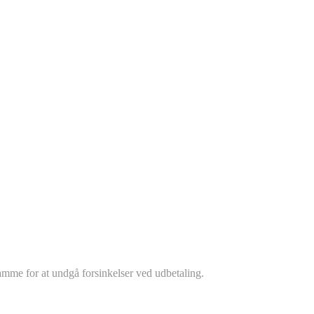
samme for at undgå forsinkelser ved udbetaling.