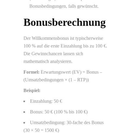
Bonusbedingungen, falls gewünscht.
Bonusberechnung
Der Willkommensbonus ist typischerweise
100 % auf die erste Einzahlung bis zu 100 €.
Die Gewinnchancen lassen sich
mathematisch analysieren.
Formel:
Erwartungswert (EV) = Bonus –
(Umsatzbedingungen × (1 – RTP))
Beispiel:
Einzahlung: 50 €
Bonus: 50 € (100 % bis 100 €)
Umsatzbedingung: 30-fache des Bonus
(30 × 50 = 1500 €)