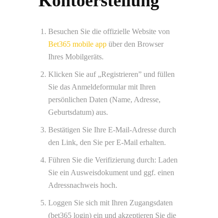
Kontoerstellung
Besuchen Sie die offizielle Website von
Bet365 mobile app
über den Browser
Ihres Mobilgeräts.
Klicken Sie auf „Registrieren” und füllen
Sie das Anmeldeformular mit Ihren
persönlichen Daten (Name, Adresse,
Geburtsdatum) aus.
Bestätigen Sie Ihre E-Mail-Adresse durch
den Link, den Sie per E-Mail erhalten.
Führen Sie die Verifizierung durch: Laden
Sie ein Ausweisdokument und ggf. einen
Adressnachweis hoch.
Loggen Sie sich mit Ihren Zugangsdaten
(bet365 login) ein und akzeptieren Sie die