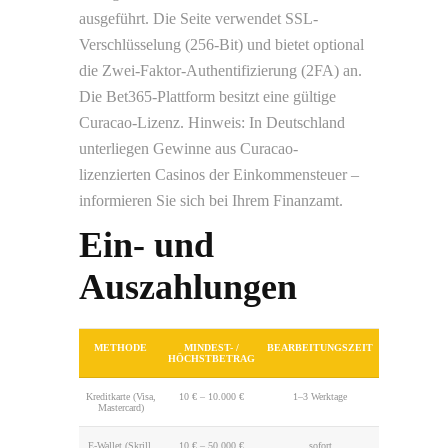
ausgeführt. Die Seite verwendet SSL-
Verschlüsselung (256-Bit) und bietet optional
die Zwei-Faktor-Authentifizierung (2FA) an.
Die Bet365-Plattform besitzt eine gültige
Curacao-Lizenz. Hinweis: In Deutschland
unterliegen Gewinne aus Curacao-
lizenzierten Casinos der Einkommensteuer –
informieren Sie sich bei Ihrem Finanzamt.
Ein- und
Auszahlungen
METHODE
MINDEST- /
BEARBEITUNGSZEIT
HÖCHSTBETRAG
Kreditkarte (Visa,
10 € – 10.000 €
1–3 Werktage
Mastercard)
E-Wallet (Skrill,
10 € – 50.000 €
sofort