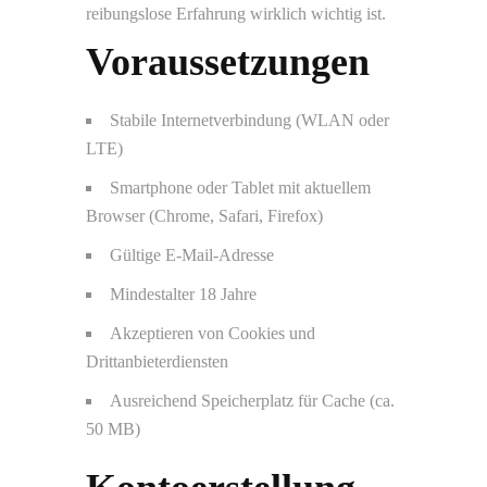
reibungslose Erfahrung wirklich wichtig ist.
Voraussetzungen
Stabile Internetverbindung (WLAN oder
LTE)
Smartphone oder Tablet mit aktuellem
Browser (Chrome, Safari, Firefox)
Gültige E-Mail-Adresse
Mindestalter 18 Jahre
Akzeptieren von Cookies und
Drittanbieterdiensten
Ausreichend Speicherplatz für Cache (ca.
50 MB)