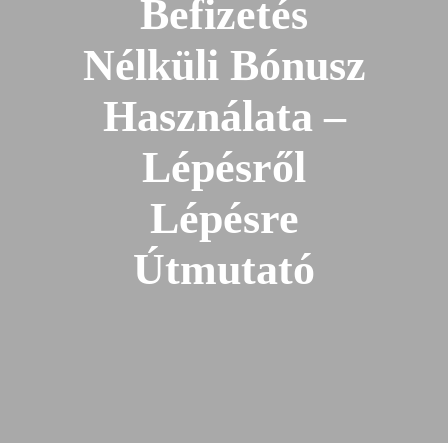
Befizetés
Nélküli Bónusz
Használata –
Lépésről
Lépésre
Útmutató