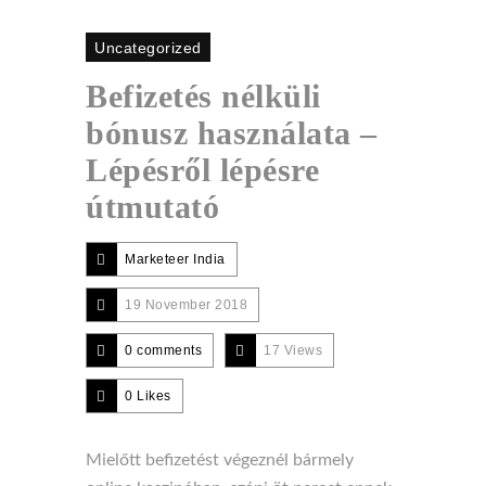
Uncategorized
Befizetés nélküli
bónusz használata –
Lépésről lépésre
útmutató
Marketeer India
19 November 2018
0 comments
17 Views
0
Likes
Mielőtt befizetést végeznél bármely