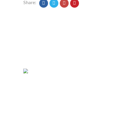
Share:
Marketeer India offers you end-to-
end business consultancy. We help
in every step of your business,
starting from creating new business
opportunities, finding better ways of
doing business, and improving
profitability to increasing revenue.