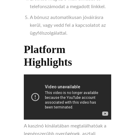
telefonszámodat a megadott linkkel.
A bónusz automatikusan jóváírásra
kerül, vagy vedd fel a kapcsolatot az
ügyfélszolgálattal.
Platform
Highlights
A kaszinó kínálatában megtalálhatóak a
legnépszerűbb nyerőgépek, asztali