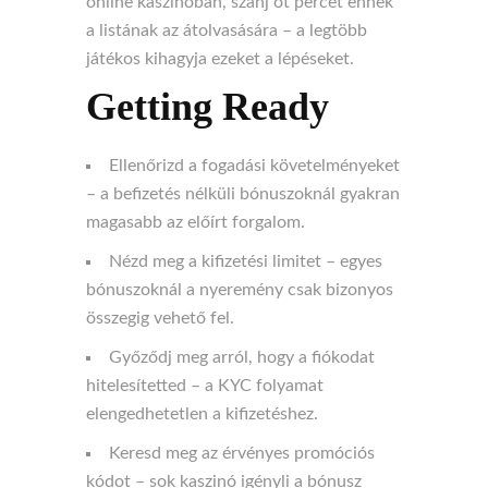
online kaszinóban, szánj öt percet ennek
a listának az átolvasására – a legtöbb
játékos kihagyja ezeket a lépéseket.
Getting Ready
Ellenőrizd a fogadási követelményeket
– a befizetés nélküli bónuszoknál gyakran
magasabb az előírt forgalom.
Nézd meg a kifizetési limitet – egyes
bónuszoknál a nyeremény csak bizonyos
összegig vehető fel.
Győződj meg arról, hogy a fiókodat
hitelesítetted – a KYC folyamat
elengedhetetlen a kifizetéshez.
Keresd meg az érvényes promóciós
kódot – sok kaszinó igényli a bónusz