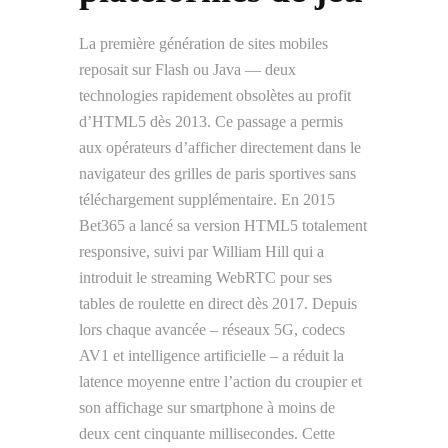
La première génération de sites mobiles
reposait sur Flash ou Java — deux
technologies rapidement obsolètes au profit
d’HTML5 dès 2013. Ce passage a permis
aux opérateurs d’afficher directement dans le
navigateur des grilles de paris sportives sans
téléchargement supplémentaire. En 2015
Bet365 a lancé sa version HTML5 totalement
responsive, suivi par William Hill qui a
introduit le streaming WebRTC pour ses
tables de roulette en direct dès 2017. Depuis
lors chaque avancée – réseaux 5G, codecs
AV1 et intelligence artificielle – a réduit la
latence moyenne entre l’action du croupier et
son affichage sur smartphone à moins de
deux cent cinquante millisecondes. Cette