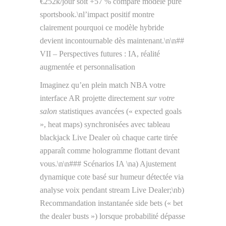
€252k/jour soit +57 % comparé modèle pure
sportsbook.\nl’impact positif montre
clairement pourquoi ce modèle hybride
devient incontournable dès maintenant.\n\n##
VII – Perspectives futures : IA, réalité
augmentée et personnalisation
Imaginez qu’en plein match NBA votre
interface AR projette directement
sur votre
salon
statistiques avancées (« expected goals
», heat maps) synchronisées avec tableau
blackjack Live Dealer où chaque carte tirée
apparaît comme hologramme flottant devant
vous.\n\n### Scénarios IA \na) Ajustement
dynamique cote basé sur humeur détectée via
analyse voix pendant stream Live Dealer;\nb)
Recommandation instantanée side bets (« bet
the dealer busts ») lorsque probabilité dépasse