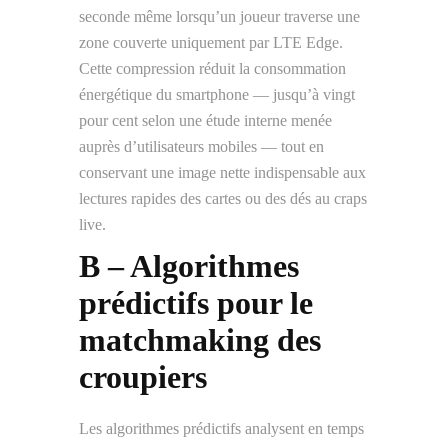
seconde même lorsqu’un joueur traverse une
zone couverte uniquement par LTE Edge.
Cette compression réduit la consommation
énergétique du smartphone — jusqu’à vingt
pour cent selon une étude interne menée
auprès d’utilisateurs mobiles — tout en
conservant une image nette indispensable aux
lectures rapides des cartes ou des dés au craps
live.
B – Algorithmes
prédictifs pour le
matchmaking des
croupiers
Les algorithmes prédictifs analysent en temps