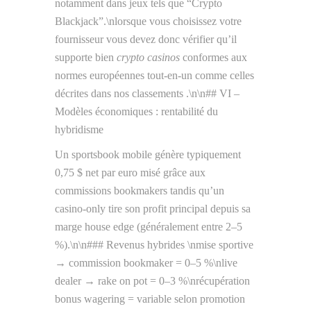
notamment dans jeux tels que “Crypto
Blackjack”.\nlorsque vous choisissez votre
fournisseur vous devez donc vérifier qu’il
supporte bien
crypto casinos
conformes aux
normes européennes tout-en-un comme celles
décrites dans nos classements
.\n\n## VI –
Modèles économiques : rentabilité du
hybridisme
Un sportsbook mobile génère typiquement
0,75 $ net par euro misé grâce aux
commissions bookmakers tandis qu’un
casino‐only tire son profit principal depuis sa
marge house edge (généralement entre 2–5
%).\n\n### Revenus hybrides \nmise sportive
→ commission bookmaker = 0–5 %\nlive
dealer → rake on pot = 0–3 %\nrécupération
bonus wagering = variable selon promotion