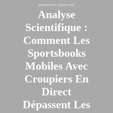
dépassent les casinos‑only
Analyse
Scientifique :
Comment Les
Sportsbooks
Mobiles Avec
Croupiers En
Direct
Dépassent Les