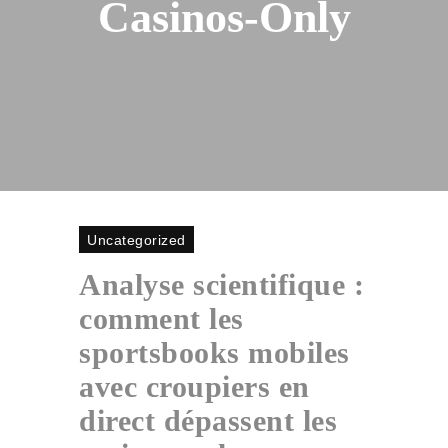
Casinos‑only
Uncategorized
Analyse scientifique :
comment les
sportsbooks mobiles
avec croupiers en
direct dépassent les