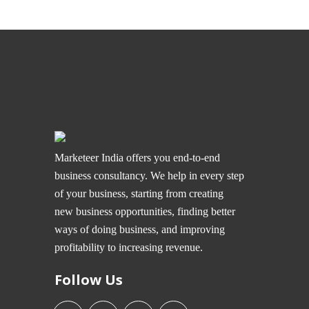
Marketeer India offers you end-to-end
business consultancy. We help in every step
of your business, starting from creating
new business opportunities, finding better
ways of doing business, and improving
profitability to increasing revenue.
Follow Us