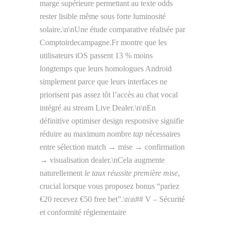
marge supérieure permettant au texte odds
rester lisible même sous forte luminosité
solaire.\n\nUne étude comparative réalisée par
Comptoirdecampagne.Fr montre que les
utilisateurs iOS passent 13 % moins
longtemps que leurs homologues Android
simplement parce que leurs interfaces ne
priorisent pas assez tôt l’accès au chat vocal
intégré au stream Live Dealer.\n\nEn
définitive optimiser design responsive signifie
réduire au maximum nombre
tap
nécessaires
entre sélection match → mise → confirmation
→ visualisation dealer.\nCela augmente
naturellement
le taux réussite première mise
,
crucial lorsque vous proposez bonus “pariez
€20 recevez €50 free bet”.\n\n## V – Sécurité
et conformité réglementaire