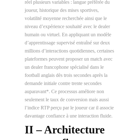
réel plusieurs variables : langue préférée du
joueur, historique des mises sportives,
volatilité moyenne recherchée ainsi que le
niveau d’expérience souhaité avec le dealer
humain ou virtuel. En appliquant un modèle
d’apprentissage supervisé entraîné sur deux
millions d’interactions quotidiennes, certaines
plateformes peuvent proposer un match avec
un dealer francophone spécialisé dans le
football anglais dès trois secondes après la
demande initiale contre trente secondes
auparavant*. Ce processus améliore non
seulement le taux de conversion mais aussi
l’indice RTP perçu par le joueur car il associe
davantage confiance à une interaction fluide.
II – Architecture