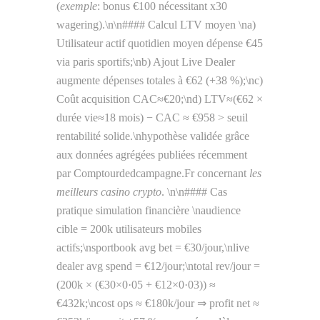
(
exemple
: bonus €100 nécessitant x30
wagering).\n\n#### Calcul LTV moyen \na)
Utilisateur actif quotidien moyen dépense €45
via paris sportifs;\nb) Ajout Live Dealer
augmente dépenses totales à €62 (+38 %);\nc)
Coût acquisition CAC≈€20;\nd) LTV≈(€62 ×
durée vie≈18 mois) − CAC ≈ €958 > seuil
rentabilité solide.\nhypothèse validée grâce
aux données agrégées publiées récemment
par Comptourdedcampagne.Fr concernant
les
meilleurs casino crypto
. \n\n#### Cas
pratique simulation financière \naudience
cible = 200k utilisateurs mobiles
actifs;\nsportbook avg bet = €30/jour,\nlive
dealer avg spend = €12/jour;\ntotal rev/jour =
(200k × (€30×0·05 + €12×0·03)) ≈
€432k;\ncost ops ≈ €180k/jour ⇒ profit net ≈