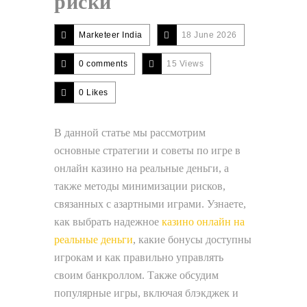
риски
Marketeer India
18 June 2026
0 comments
15 Views
0
Likes
В данной статье мы рассмотрим
основные стратегии и советы по игре в
онлайн казино на реальные деньги, а
также методы минимизации рисков,
связанных с азартными играми. Узнаете,
как выбрать надежное
казино онлайн на
реальные деньги
, какие бонусы доступны
игрокам и как правильно управлять
своим банкроллом. Также обсудим
популярные игры, включая блэкджек и