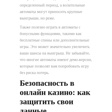
определенный период, а волатильные
автоматы могут приносить крупные
выигрыши, но реже.
Также полезно играть в автоматы с
бонусными функциями, такими как
бесплатные спины или дополнительные
игры. Это может значительно увеличить
ваши шансы на выигрыш. Не забывайте,
что многие автоматы имеют демо-версии,
которые позволят вам попробовать игру
без риска потерь.
Безопасность в
онлайн казино: как
защитить свои
данные