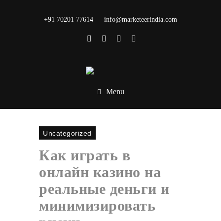
+91 70201 77614
info@marketeerindia.com
Menu
Uncategorized
Как играть в
онлайн казино на
реальные деньги и
минимизировать