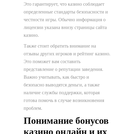
Это гарантирует, что казино соблюдает
определенные стандарты безопасности и
честности игры. Обычно информация о
лицензии указана внизу страницы сайта
казино.
Также стоит обратить внимание на
отзывы других игроков и рейтинг казино.
Это поможет вам составить
представление о репутации заведения.
Важно учитывать, как быстро и
безопасно выводятся деньги, а также
наличие службы поддержки, которая
готова помочь в случае возникновения
проблем.
Понимание бонусов
казино онлайн и их