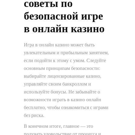
советы по
безопасной игре
в онлайн казино
Игра в онлайн казино может быть
увлекательным и прибыльным занятием,
если подойти к этому с умом. Следуйте
основным принципам безопасности:
выбирайте лицензированные казино,
управляйте своим банкроллом и
используйте бонусы. Не забывайте о
возможности играть в казино онлайн
бесплатно, чтобы ознакомиться с играми
без риска.
В конечном итоге, главное — это
получать удовольствие от процесса и