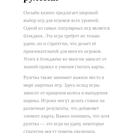
Онлайн казино предлагает широкий
выбор игр для игроков всех уровней.
Одной из самых популярных игр является
блэкджек. Эта игра требует не только
удачи, но и стратегии, что делает её
привлекательной для многих игроков.
Успех в блэкджеке во многом зависит от
знаний правил и умения считать карты.
Рулетка также занимает важное место в
мире азартных игр. Здесь исход игры
зависит от вращения колеса и выпадения
шарика. Игроки могут делать ставки на
различные результаты, что добавляет
элемент азарта. Важно понимать, что хотя
рулетка — это игра на удачу, некоторые
стратегии могут помочь увеличить