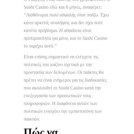
Sushi Casino εδώ και 6 μήνες, αναφέρει:
“Αισθάνομαι πολύ ασφαλής όταν παίζω. Έχω
κάνει αρκετές αναλήψεις και δεν είχα ποτέ
κανένα πρόβλημα. Η ασφάλεια είναι
προτεραιότητα για μένα, και το Sushi Casino
το παρέχει αυτό.”
Είναι επίσης σημαντικό να ελέγχετε τις
πολιτικές του καζίνο σχετικά με την
προστασία των δεδομένων. Οι παίκτες θα
πρέπει να είναι ενήμεροι για τις διαδικασίες
που ακολουθεί το Sushi Casino κατά την
επεξεργασία των προσωπικών τους
πληροφοριών. Η διαφάνεια αυτών των
πολιτικών ενισχύει την εμπιστοσύνη των
παικτών.
Πώς να