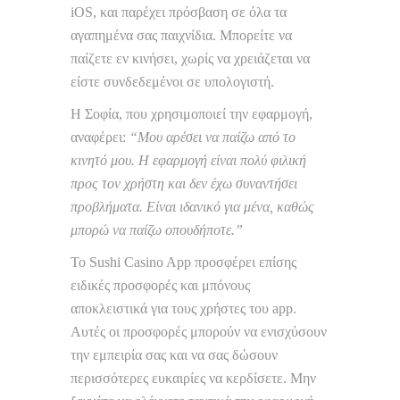
iOS, και παρέχει πρόσβαση σε όλα τα
αγαπημένα σας παιχνίδια. Μπορείτε να
παίζετε εν κινήσει, χωρίς να χρειάζεται να
είστε συνδεδεμένοι σε υπολογιστή.
Η Σοφία, που χρησιμοποιεί την εφαρμογή,
αναφέρει:
“Μου αρέσει να παίζω από το
κινητό μου. Η εφαρμογή είναι πολύ φιλική
προς τον χρήστη και δεν έχω συναντήσει
προβλήματα. Είναι ιδανικό για μένα, καθώς
μπορώ να παίζω οπουδήποτε.”
Το Sushi Casino App προσφέρει επίσης
ειδικές προσφορές και μπόνους
αποκλειστικά για τους χρήστες του app.
Αυτές οι προσφορές μπορούν να ενισχύσουν
την εμπειρία σας και να σας δώσουν
περισσότερες ευκαιρίες να κερδίσετε. Μην