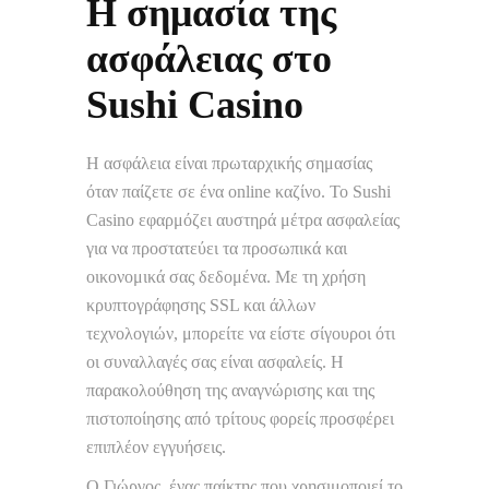
Η σημασία της
ασφάλειας στο
Sushi Casino
Η ασφάλεια είναι πρωταρχικής σημασίας
όταν παίζετε σε ένα online καζίνο. Το Sushi
Casino εφαρμόζει αυστηρά μέτρα ασφαλείας
για να προστατεύει τα προσωπικά και
οικονομικά σας δεδομένα. Με τη χρήση
κρυπτογράφησης SSL και άλλων
τεχνολογιών, μπορείτε να είστε σίγουροι ότι
οι συναλλαγές σας είναι ασφαλείς. Η
παρακολούθηση της αναγνώρισης και της
πιστοποίησης από τρίτους φορείς προσφέρει
επιπλέον εγγυήσεις.
Ο Γιώργος, ένας παίκτης που χρησιμοποιεί το