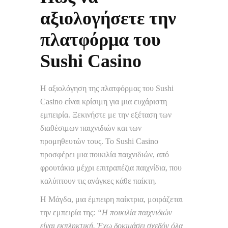
αξιολογήσετε την
πλατφόρμα του
Sushi Casino
Η αξιολόγηση της πλατφόρμας του Sushi
Casino είναι κρίσιμη για μια ευχάριστη
εμπειρία. Ξεκινήστε με την εξέταση των
διαθέσιμων παιχνιδιών και των
προμηθευτών τους. Το Sushi Casino
προσφέρει μια ποικιλία παιχνιδιών, από
φρουτάκια μέχρι επιτραπέζια παιχνίδια, που
καλύπτουν τις ανάγκες κάθε παίκτη.
Η Μάγδα, μια έμπειρη παίκτρια, μοιράζεται
την εμπειρία της:
“Η ποικιλία παιχνιδιών
είναι εκπληκτική. Έχω δοκιμάσει σχεδόν όλα