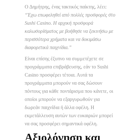
Ο Δημήτρης, ένας τακτικός παίκτης, λέει:
“Έχω επωφεληθεί από πολλές προσφορές στο
Sushi Casino. Η αρχική προσφορά
καλωσορίσματος με βοήθησε να ξεκινήσω με
περισσότερα χρήματα και να δοκιμάσω
διαφορετικά παιχνίδια.”
Είναι επίσης έξυπνο να συμμετέχετε σε
προγράμματα επιβράβευσης, εάν το Sushi
Casino προσφέρει τέτοια. Αυτά τα
προγράμματα μπορούν να σας δώσουν
πόντους για κάθε ποντάρισμα που κάνετε, οι
οποίοι μπορούν να εξαργυρωθούν για
δωρεάν παιχνίδια ή άλλα οφέλη. Η
εκμετάλλευση αυτών των ευκαιριών μπορεί
να σας προσφέρει σημαντικά οφέλη.
Αξιολόγηση και