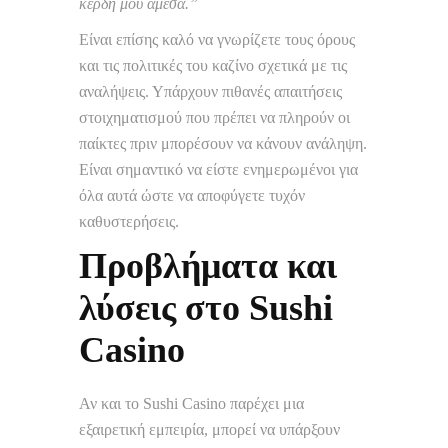
κέρδη μου άμεσα.”
Είναι επίσης καλό να γνωρίζετε τους όρους
και τις πολιτικές του καζίνο σχετικά με τις
αναλήψεις. Υπάρχουν πιθανές απαιτήσεις
στοιχηματισμού που πρέπει να πληρούν οι
παίκτες πριν μπορέσουν να κάνουν ανάληψη.
Είναι σημαντικό να είστε ενημερωμένοι για
όλα αυτά ώστε να αποφύγετε τυχόν
καθυστερήσεις.
Προβλήματα και
λύσεις στο Sushi
Casino
Αν και το Sushi Casino παρέχει μια
εξαιρετική εμπειρία, μπορεί να υπάρξουν