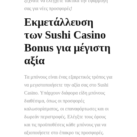
ξεχνάτε να ελέγχετε τακτικά την εφαρμογή
σας για νέες προσφορές!
Εκμετάλλευση
των Sushi Casino
Bonus για μέγιστη
αξία
Τα μπόνους είναι ένας εξαιρετικός τρόπος για
να μεγιστοποιήσετε την αξία σας στο Sushi
Casino. Υπάρχουν διάφορα είδη μπόνους
διαθέσιμα, όπως οι προσφορές
καλωσορίσματος, οι επαναφόρτωσες και οι
δωρεάν περιστροφές. Ελέγξτε τους όρους
και τις προϋποθέσεις κάθε μπόνους για να
αξιοποιήσετε στο έπακρο τις προσφορές.