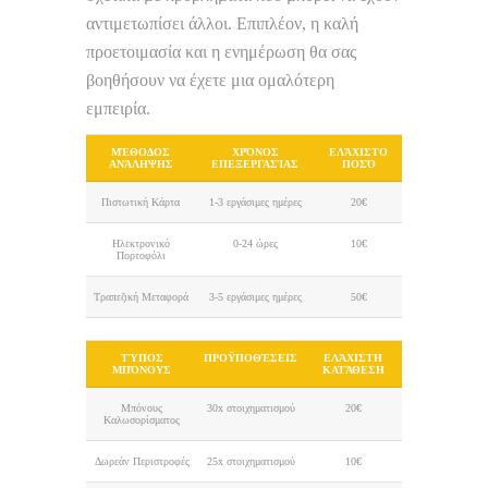
αντιμετωπίσει άλλοι. Επιπλέον, η καλή
προετοιμασία και η ενημέρωση θα σας
βοηθήσουν να έχετε μια ομαλότερη
εμπειρία.
ΜΈΘΟΔΟΣ
ΧΡΌΝΟΣ
ΕΛΆΧΙΣΤΟ
ΑΝΆΛΗΨΗΣ
ΕΠΕΞΕΡΓΑΣΊΑΣ
ΠΟΣΌ
Πιστωτική Κάρτα
1-3 εργάσιμες ημέρες
20€
Ηλεκτρονικό
0-24 ώρες
10€
Πορτοφόλι
Τραπεζική Μεταφορά
3-5 εργάσιμες ημέρες
50€
ΤΎΠΟΣ
ΠΡΟΫΠΟΘΈΣΕΙΣ
ΕΛΆΧΙΣΤΗ
ΜΠΌΝΟΥΣ
ΚΑΤΆΘΕΣΗ
Μπόνους
30x στοιχηματισμού
20€
Καλωσορίσματος
Δωρεάν Περιστροφές
25x στοιχηματισμού
10€